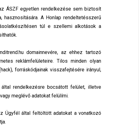
e az ÁSZF egyetlen rendelkezése sem biztosít
, hasznosítására. A Honlap rendeltetésszerű
solatkészítésen túl e szellemi alkotások a
íthatók.
anditrend.hu domainnevére, az ehhez tartozó
netes reklámfelületeire. Tilos minden olyan
ack), forráskódjainak visszafejtésére irányul,
ltal rendelkezésre bocsátott felület, illetve
vagy meglévő adatokat felülírni.
 Ügyfél által feltöltött adatokat a vonatkozó
ja.