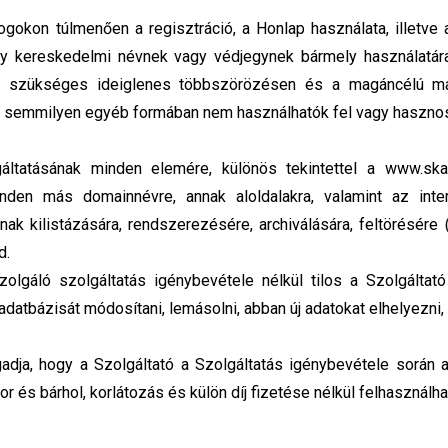
ogokon túlmenően a regisztráció, a Honlap használata, illetv
y kereskedelmi névnek vagy védjegynek bármely használatára
ez szükséges ideiglenes többszörözésen és a magáncélú má
ül semmilyen egyéb formában nem használhatók fel vagy hasznos
gáltatásának minden elemére, különös tekintettel a www.sk
minden más domainnévre, annak aloldalakra, valamint az inter
k kilistázására, rendszerezésére, archiválására, feltörésére (h
d.
lgáló szolgáltatás igénybevétele nélkül tilos a Szolgáltató á
atbázisát módosítani, lemásolni, abban új adatokat elhelyezni, 
adja, hogy a Szolgáltató a Szolgáltatás igénybevétele során az
 és bárhol, korlátozás és külön díj fizetése nélkül felhasználhat