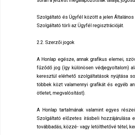
során a jelzést megalapozottnak találja, jogos
Szolgáltató és Ügyfél között a jelen Általános
Szolgáltató törli az Ügyfél regisztrációját.
2.2. Szerzői jogok
A Honlap egésze, annak grafikus elemei, szö
fűződő jog (így különösen védjegyoltalom) ala
keresztül elérhető szolgáltatások nyújtása s
többek közt valamennyi grafikát és egyéb an
ötletet, megvalósítást).
A Honlap tartalmának valamint egyes része
Szolgáltató előzetes írásbeli hozzájárulása 
továbbadás, közzé- vagy letölthetővé tétel, k