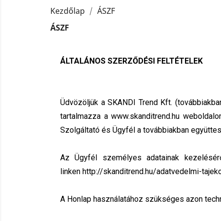
Kezdőlap
ÁSZF
ÁSZF
ÁLTALÁNOS SZERZŐDÉSI FELTÉTELEK
Üdvözöljük a SKANDI Trend Kft. (továbbiakban:
tartalmazza a
www.skanditrend.hu
weboldalon 
Szolgáltató és Ügyfél a továbbiakban együttesen
Az Ügyfél személyes adatainak kezelésérő
linken
http://skanditrend.hu/adatvedelmi-tajek
A Honlap használatához szükséges azon technik