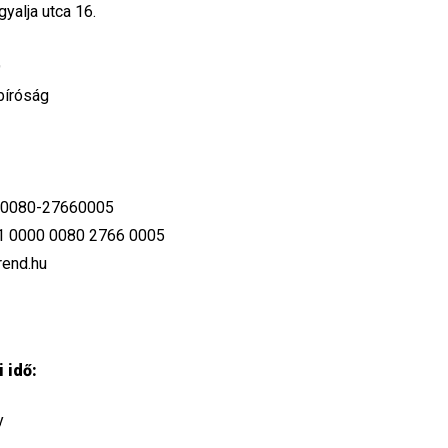
yalja utca 16.
9
bíróság
0080-27660005
001 0000 0080 2766 0005
rend.hu
 idő:
y