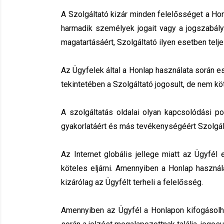
A Szolgáltató kizár minden felelősséget a Hon
harmadik személyek jogait vagy a jogszabály
magatartásáért, Szolgáltató ilyen esetben tel
Az Ügyfelek által a Honlap használata során es
tekintetében a Szolgáltató jogosult, de nem kö
A szolgáltatás oldalai olyan kapcsolódási po
gyakorlatáért és más tevékenységéért Szolgált
Az Internet globális jellege miatt az Ügyfé
köteles eljárni. Amennyiben a Honlap haszná
kizárólag az Ügyfélt terheli a felelősség.
Amennyiben az Ügyfél a Honlapon kifogásolható