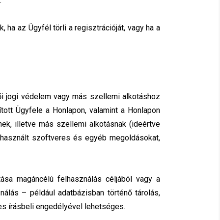
.
ha az Ügyfél törli a regisztrációját, vagy ha a
ői jogi védelem vagy más szellemi alkotáshoz
sított Ügyfele a Honlapon, valamint a Honlapon
ek, illetve más szellemi alkotásnak (ideértve
a használt szoftveres és egyéb megoldásokat,
ása magáncélú felhasználás céljából vagy a
nálás – például adatbázisban történő tárolás,
es írásbeli engedélyével lehetséges.