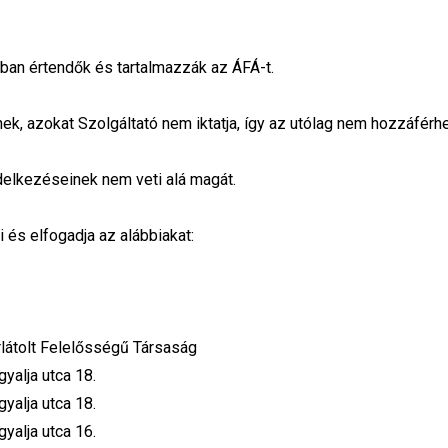
ntban értendők és tartalmazzák az ÁFÁ-t.
k, azokat Szolgáltató nem iktatja, így az utólag nem hozzáfér
elkezéseinek nem veti alá magát.
 és elfogadja az alábbiakat:
látolt Felelősségű Társaság
yalja utca 18.
yalja utca 18.
yalja utca 16.