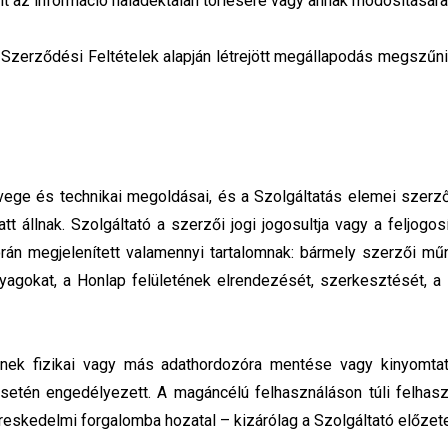
ult az információ haladéktalan törlésére vagy annak módosítására
 Szerződési Feltételek alapján létrejött megállapodás megszűnik, 
vege és technikai megoldásai, és a Szolgáltatás elemei szerz
tt állnak. Szolgáltató a szerzői jogi jogosultja vagy a feljogo
orán megjelenített valamennyi tartalomnak: bármely szerzői műn
yagokat, a Honlap felületének elrendezését, szerkesztését, 
inek fizikai vagy más adathordozóra mentése vagy kinyomtat
esetén engedélyezett. A magáncélú felhasználáson túli felhasz
ereskedelmi forgalomba hozatal – kizárólag a Szolgáltató előzet