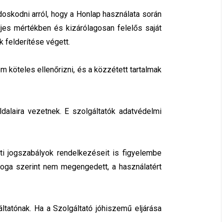
doskodni arról, hogy a Honlap használata során
jes mértékben és kizárólagosan felelős saját
 felderítése végett.
m köteles ellenőrizni, és a közzétett tartalmak
ldalaira vezetnek. E szolgáltatók adatvédelmi
ti jogszabályok rendelkezéseit is figyelembe
joga szerint nem megengedett, a használatért
áltatónak. Ha a Szolgáltató jóhiszemű eljárása