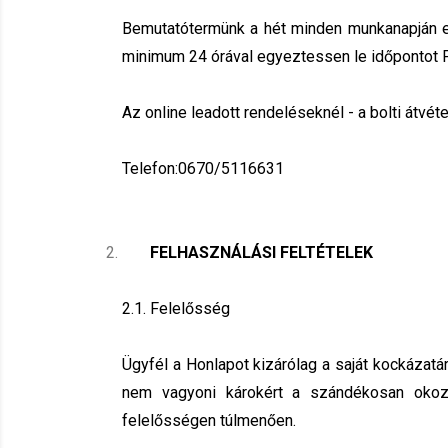
.
Bemutatótermünk a hét minden munkanapján elé
minimum 24 órával egyeztessen le időpontot 
.
Az online leadott rendeléseknél - a bolti átv
.
Telefon:0670/5116631
FELHASZNÁLÁSI FELTÉTELEK
2.1. Felelősség
Ügyfél a Honlapot kizárólag a saját kockázatá
nem vagyoni károkért a szándékosan okozo
felelősségen túlmenően.