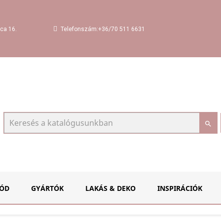
Telefonszám:+36/70 511 6631
ca 16.

ÓD
GYÁRTÓK
LAKÁS & DEKO
INSPIRÁCIÓK