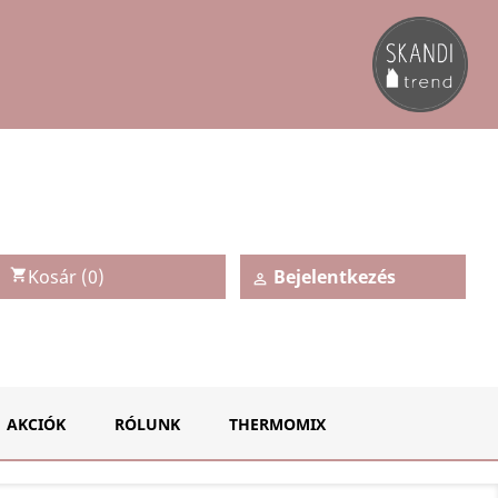
Kosár
(0)
Bejelentkezés
shopping_cart

AKCIÓK
RÓLUNK
THERMOMIX