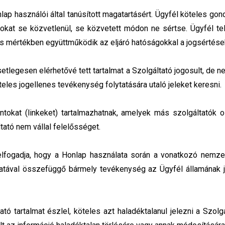
lap használói által tanúsított magatartásért. Ügyfél köteles gon
okat se közvetlenül, se közvetett módon ne sértse. Ügyfél tel
jes mértékben együttműködik az eljáró hatóságokkal a jogsértések
etlegesen elérhetővé tett tartalmat a Szolgáltató jogosult, de ne
teles jogellenes tevékenység folytatására utaló jeleket keresni.
ntokat (linkeket) tartalmazhatnak, amelyek más szolgáltatók o
ató nem vállal felelősséget.
l elfogadja, hogy a Honlap használata során a vonatkozó nemze
latával összefüggő bármely tevékenység az Ügyfél államának 
 tartalmat észlel, köteles azt haladéktalanul jelezni a Szolg