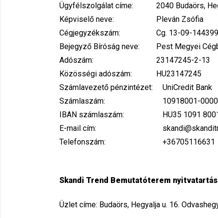
Ügyfélszolgálat címe:
2040 Budaörs, Heg
Képviselő neve:
Pleván Zsófia
Cégjegyzékszám:
Cg. 13-09-14439
Bejegyző Bíróság neve:
Pest Megyei Cég
Adószám:
23147245-2-13
Közösségi adószám:
HU23147245
Számlavezető pénzintézet:
UniCredit Bank
Számlaszám:
10918001-0000
IBAN számlaszám:
HU35 1091 8
E-mail cím:
skandi@skandit
Telefonszám:
+36705116631
Skandi Trend Bemutatóterem nyitvatartási
.
Üzlet címe: Budaörs, Hegyalja u. 16. Odvasheg