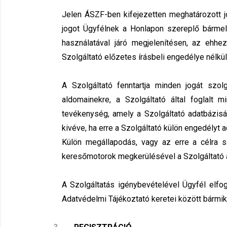
Jelen ÁSZF-ben kifejezetten meghatározott j
jogot Ügyfélnek a Honlapon szereplő bármel
használatával járó megjelenítésen, az ehh
Szolgáltató előzetes írásbeli engedélye nélk
A Szolgáltató fenntartja minden jogát szol
aldomainekre, a Szolgáltató által foglalt 
tevékenység, amely a Szolgáltató adatbázisána
kivéve, ha erre a Szolgáltató külön engedélyt a
Külön megállapodás, vagy az erre a célra szo
keresőmotorok megkerülésével a Szolgáltató ad
A Szolgáltatás igénybevételével Ügyfél elfog
Adatvédelmi Tájékoztató keretei között bármikor
.