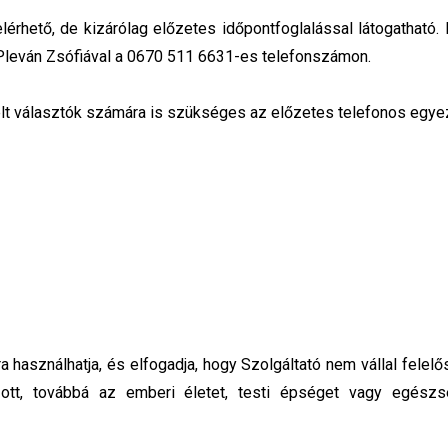
rhető, de kizárólag előzetes időpontfoglalással látogatható. K
Pleván Zsófiával a 0670 511 6631-es telefonszámon.
ételt választók számára is szükséges az előzetes telefonos egy
ra használhatja, és elfogadja, hogy Szolgáltató nem vállal felel
tt, továbbá az emberi életet, testi épséget vagy egész