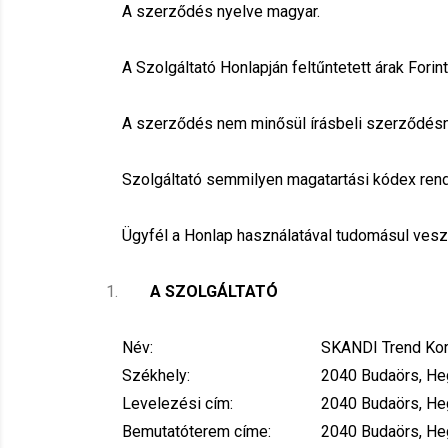
A szerződés nyelve magyar.
A Szolgáltató Honlapján feltűntetett árak Fori
A szerződés nem minősül írásbeli szerződésne
Szolgáltató semmilyen magatartási kódex rend
Ügyfél a Honlap használatával tudomásul veszi
A SZOLGÁLTATÓ
Név:
SKANDI Trend Kor
Székhely:
2040 Budaörs, Heg
Levelezési cím:
2040 Budaörs, Heg
Bemutatóterem címe:
2040 Budaörs, Heg