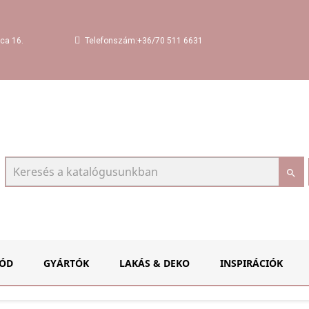
Telefonszám:+36/70 511 6631
ca 16.

ÓD
GYÁRTÓK
LAKÁS & DEKO
INSPIRÁCIÓK