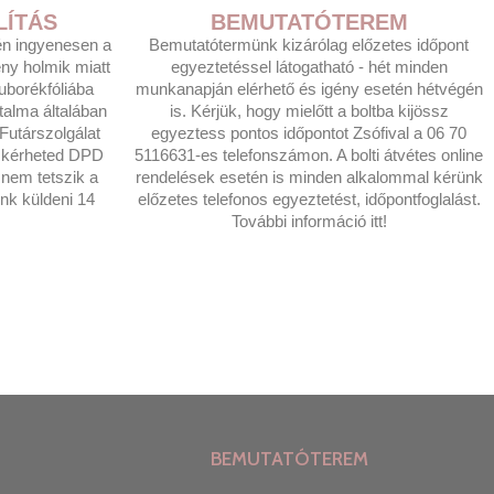
LÍTÁS
BEMUTATÓTEREM
tén ingyenesen a
Bemutatótermünk kizárólag előzetes időpont
eny holmik miatt
egyeztetéssel látogatható - hét minden
uborékfóliába
munkanapján elérhető és igény esetén hétvégén
rtalma általában
is. Kérjük, hogy mielőtt a boltba kijössz
utárszolgálat
egyeztess pontos időpontot Zsófival a 06 70
t kérheted DPD
5116631-es telefonszámon. A bolti átvétes online
nem tetszik a
rendelések esetén is minden alkalommal kérünk
nk küldeni 14
előzetes telefonos egyeztetést, időpontfoglalást.
További információ itt!
BEMUTATÓTEREM