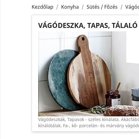
Kezdőlap
Konyha
Sütés / Főzés
Vágód
VÁGÓDESZKA, TAPAS, TÁLALÓ
Vágódeszkák, Tapasok - széles kínálata. Akácfáb
kínálótálak. Fa-, kő- porcelán- és márvány vágó