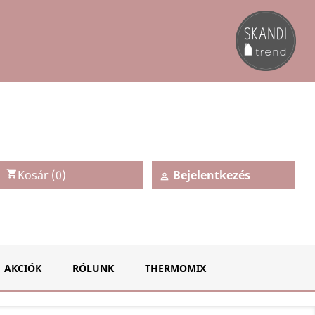
Kosár
(0)
Bejelentkezés
shopping_cart

AKCIÓK
RÓLUNK
THERMOMIX