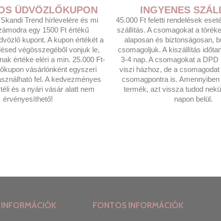
T-OS ÜDVÖZLŐKUPON
INGYENES SZÁL
a Skandi Trend hírlevelére és mi
45.000 Ft feletti rendelések ese
zámodra egy 1500 Ft értékű
szállítás. A csomagokat a törék
üdvözlő kupont. A kupon értékét a
alaposan és biztonságosan, b
lésed végösszegéből vonjuk le,
csomagoljuk. A kiszállítás időta
k értéke eléri a min. 25.000 Ft-
3-4 nap. A csomagokat a DPD F
lőkupon vásárlónként egyszeri
viszi házhoz, de a csomagoda
sználható fel. A kedvezményes
csomagpontra is. Amennyiben 
éli és a nyári vásár alatt nem
termék, azt vissza tudod nekü
érvényesíthető!
napon belül.
 INFORMÁCIÓK
FONTOS INFORMÁCIÓK