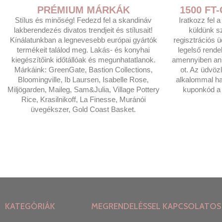
PRÉMIUM MÁRKÁK
1500 F
Stílus és minőség! Fedezd fel a skandináv
Iratkozz fel 
lakberendezés divatos trendjeit és stílusait!
küldünk s
Kínálatunkban a legnevesebb európai gyártók
regisztrációs 
termékeit találod meg. Lakás- és konyhai
legelső rende
kiegészítőink időtállóak és megunhatatlanok.
amennyiben anna
Márkáink: GreenGate, Bastion Collections,
ot. Az üdvöz
Bloomingville, Ib Laursen, Isabelle Rose,
alkalommal ha
Miljögarden, Maileg, Sam&Julia, Village Pottery
kuponkód a t
Rice, Krasilnikoff, La Finesse, Muránói
üvegékszer, Gold Coast Basket.
KATEGÓRIÁK
MEGRENDELÉSSEL KAPCSOLATOS