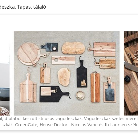
eszka, Tapas, tálaló
ól, diófából készült stílusos vágódeszkák. Vágódeszkák széles mére
deszkák. GreenGate, House Doctor , Nicolas Vahe és Ib Laursen szél