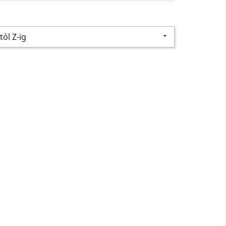
tól Z-ig
