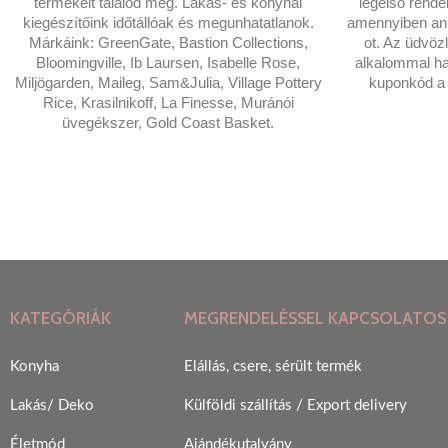
termékeit találod meg. Lakás- és konyhai
legelső rende
kiegészítőink időtállóak és megunhatatlanok.
amennyiben anna
Márkáink: GreenGate, Bastion Collections,
ot. Az üdvöz
Bloomingville, Ib Laursen, Isabelle Rose,
alkalommal ha
Miljögarden, Maileg, Sam&Julia, Village Pottery
kuponkód a t
Rice, Krasilnikoff, La Finesse, Muránói
üvegékszer, Gold Coast Basket.
KATEGÓRIÁK
MEGRENDELÉSSEL KAPCSOLATOS
Konyha
Elállás, csere, sérült termék
Lakás/ Deko
Külföldi szállítás / Export delivery
Életmód
Ajándékutalvány