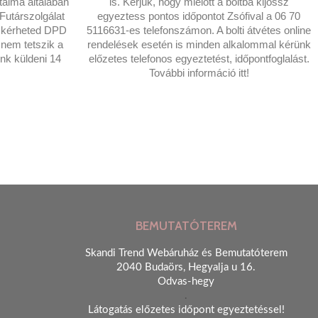
rtalma általában
is. Kérjük, hogy mielőtt a boltba kijössz
utárszolgálat
egyeztess pontos időpontot Zsófival a 06 70
t kérheted DPD
5116631-es telefonszámon. A bolti átvétes online
nem tetszik a
rendelések esetén is minden alkalommal kérünk
nk küldeni 14
előzetes telefonos egyeztetést, időpontfoglalást.
További információ itt!
BEMUTATÓTEREM
Skandi Trend Webáruház és Bemutatóterem
2040 Budaörs, Hegyalja u 16.
Odvas-hegy
.
Látogatás előzetes időpont egyeztetéssel!