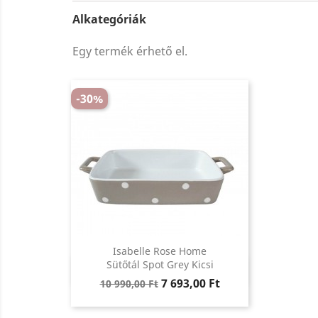
Alkategóriák
Egy termék érhető el.
-30%
Isabelle Rose Home
Előnézet
Sütőtál Spot Grey Kicsi

Regular
Ár
7 693,00 Ft
10 990,00 Ft
price