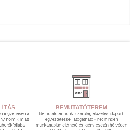
LÍTÁS
BEMUTATÓTEREM
tén ingyenesen a
Bemutatótermünk kizárólag előzetes időpont
eny holmik miatt
egyeztetéssel látogatható - hét minden
uborékfóliába
munkanapján elérhető és igény esetén hétvégén