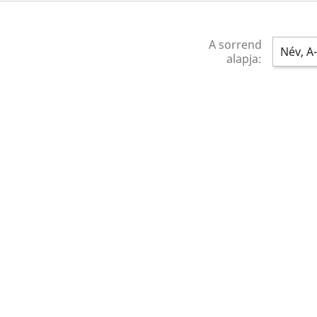
A sorrend
Név, A-
alapja: