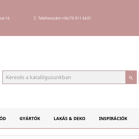
Telefonszám:+36/70 511 6631
ca 16.

ÓD
GYÁRTÓK
LAKÁS & DEKO
INSPIRÁCIÓK