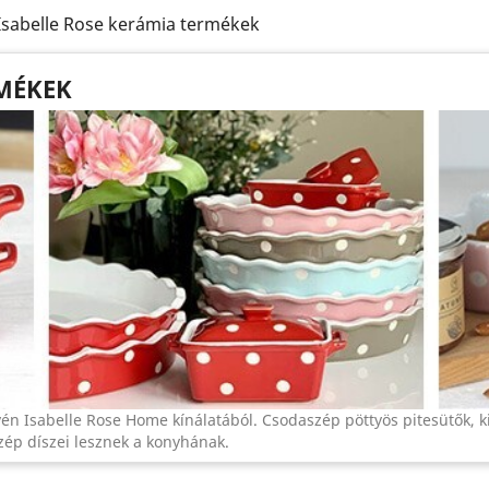
Isabelle Rose kerámia termékek
RMÉKEK
n Isabelle Rose Home kínálatából. Csodaszép pöttyös pitesütők, 
zép díszei lesznek a konyhának.