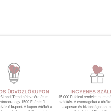
T-OS ÜDVÖZLŐKUPON
INGYENES SZÁL
a Skandi Trend hírlevelére és mi
45.000 Ft feletti rendelések ese
zámodra egy 1500 Ft értékű
szállítás. A csomagokat a törék
üdvözlő kupont. A kupon értékét a
alaposan és biztonságosan, b