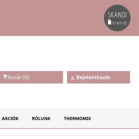
Kosár
(0)
Bejelentkezés
shopping_cart

AKCIÓK
RÓLUNK
THERMOMIX