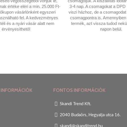
lésed végösszegéből vonjuk le,
csomagoljuk. A kiszállítás időta
k értéke eléri a min. 25.000 Ft-
3-4 nap. A csomagokat a DPD F
lőkupon vásárlónként egyszeri
viszi házhoz, de a csomagoda
sználható fel. A kedvezményes
csomagpontra is. Amennyiben 
éli és a nyári vásár alatt nem
termék, azt vissza tudod nekü
érvényesíthető!
napon belül.
 INFORMÁCIÓK
FONTOS INFORMÁCIÓK
Skandi Trend Kft.
2040 Budaörs, Hegyalja utca 16.
skandi@skanditrend.hu