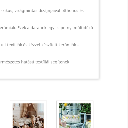
zikus, virágmintás dizájnjaival otthonos és
kerámiák. Ezek a darabok egy csipetnyi múltidéző
t textíliák és kézzel készített kerámiák –
ermészetes hatású textíliái segítenek