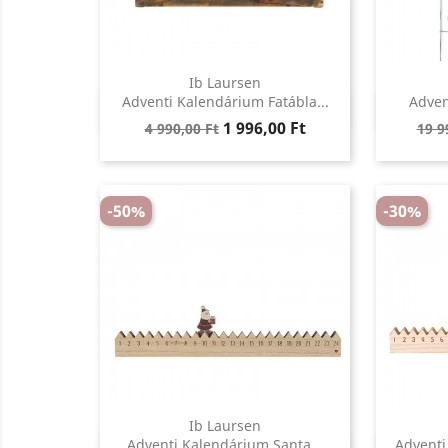
Ib Laursen
Előnézet
Adventi Kalendárium Fatábla...
Adven

Regular
Ár
Reg
1 996,00 Ft
4 990,00 Ft
19 9
price
pric
-50%
-30%
Ib Laursen
Előnézet
Adventi Kalendárium Santa...
Adventi
