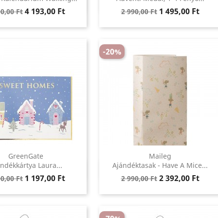
ular
Ár
Regular
Ár
4 193,00 Ft
1 495,00 Ft
0,00 Ft
2 990,00 Ft
ce
price
-20%
GreenGate
Maileg
Előnézet
Előnézet
ndékkártya Laura...
Ajándéktasak - Have A Mice...


ular
Ár
Regular
Ár
1 197,00 Ft
2 392,00 Ft
0,00 Ft
2 990,00 Ft
ce
price