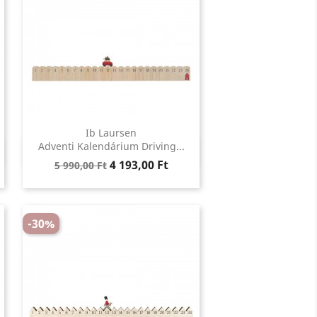
Ib Laursen
Előnézet
Adventi Kalendárium Driving...

Regular
Ár
4 193,00 Ft
5 990,00 Ft
price
-30%