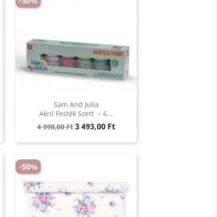
-30%
Sam And Julia
Előnézet
Akril Festék Szett – 6...

Regular
Ár
3 493,00 Ft
4 990,00 Ft
price
-50%