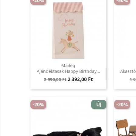
-20%
-50%
Maileg
Előnézet
Ajándéktasak Happy Birthday...
Akasztó

Regular
Ár
Re
2 392,00 Ft
2 990,00 Ft
1 9
price
pr
-20%
ÚJ
-20%