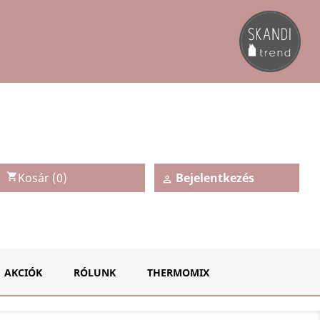
Kosár
(0)
Bejelentkezés
shopping_cart

AKCIÓK
RÓLUNK
THERMOMIX