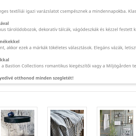
ges textíliái igazi varázslatot csempésznek a mindennapokba. Klass
jával
us tárolódobozok, dekoratív tálcák, vágódeszkák és kézzel festett 
rmékekkel
 akkor ezek a márkák tökéletes választások. Elegáns vázák, letisztul
okkal
, a Bastion Collections romantikus kiegészítői vagy a Miljögården t
gyedivé otthonod minden szegletét!