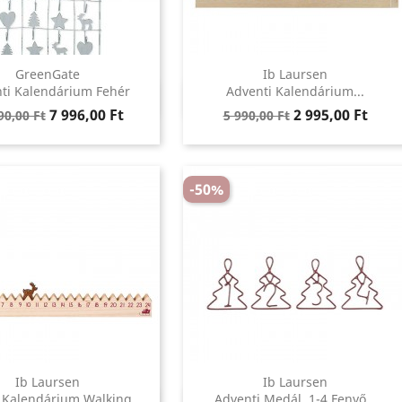
GreenGate
Ib Laursen
Előnézet
Előnézet
ti Kalendárium Fehér
Adventi Kalendárium...


ular
Ár
Regular
Ár
7 996,00 Ft
2 995,00 Ft
90,00 Ft
5 990,00 Ft
e
price
-50%
Ib Laursen
Ib Laursen
Előnézet
Előnézet
 Kalendárium Walking...
Adventi Medál, 1-4 Fenyő...

