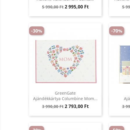
Regular
Ár
Reg
2 995,00 Ft
5 990,00 Ft
5 99
price
pri
-30%
-70%
GreenGate
Előnézet
Ajándékkártya Columbine Mom...
Ajá

Regular
Ár
Reg
2 793,00 Ft
3 990,00 Ft
3 99
price
pri