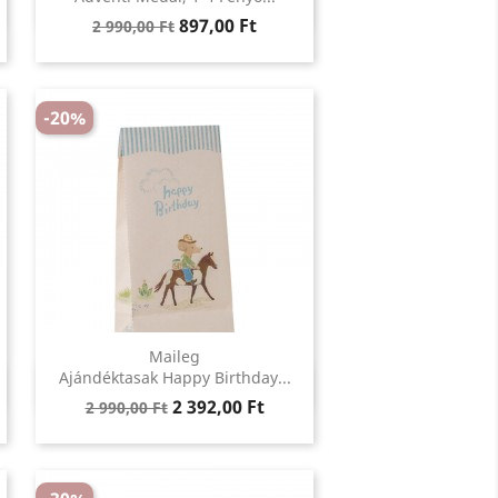
Regular
Ár
897,00 Ft
2 990,00 Ft
price
-20%
Maileg
Előnézet
Ajándéktasak Happy Birthday...

Regular
Ár
2 392,00 Ft
2 990,00 Ft
price