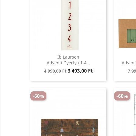
Ib Laursen
Előnézet
Adventi Gyertya 1-4...
Adventi

Regular
Ár
Reg
3 493,00 Ft
4 990,00 Ft
7 99
price
pri
-60%
-60%