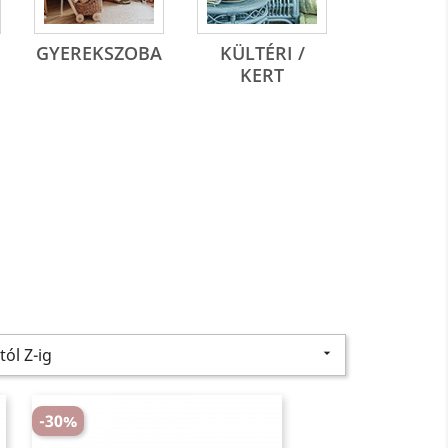
GYEREKSZOBA
KÜLTÉRI /
KERT
tól Z-ig

-30%