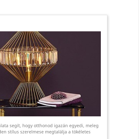
lata segít, hogy otthonod igazán egyedi, meleg
den stílus szerelmese megtalálja a tökéletes