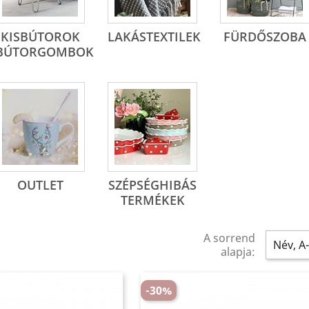
KISBÚTOROK
LAKÁSTEXTILEK
FÜRDŐSZOBA
BÚTORGOMBOK
OUTLET
SZÉPSÉGHIBÁS
TERMÉKEK
A sorrend
Név, A-
alapja:
-30%