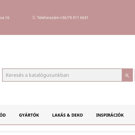
Telefonszám:+36/70 511 6631
ca 16.

ÓD
GYÁRTÓK
LAKÁS & DEKO
INSPIRÁCIÓK