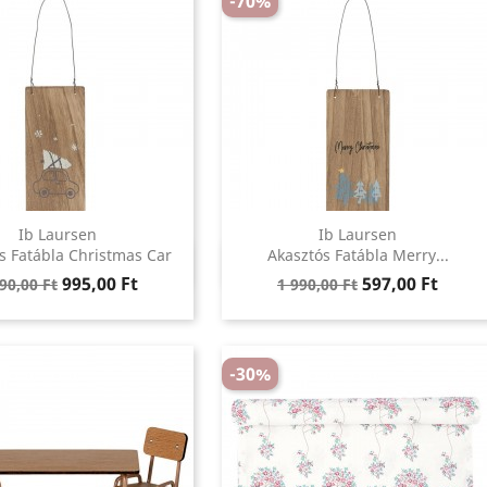
-70%
Ib Laursen
Ib Laursen
Előnézet
Előnézet
s Fatábla Christmas Car
Akasztós Fatábla Merry...


gular
Ár
Regular
Ár
995,00 Ft
597,00 Ft
90,00 Ft
1 990,00 Ft
ice
price
-30%