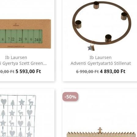
Ib Laursen
Ib Laursen
Előnézet
Előnézet
 Gyertya Szett Green...
Adventi Gyertyatartó Stillenat


ular
Ár
Regular
Ár
5 593,00 Ft
4 893,00 Ft
0,00 Ft
6 990,00 Ft
ce
price
-50%