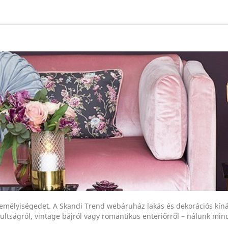
zemélyiségedet. A Skandi Trend webáruház lakás és dekorációs kíná
tultságról, vintage bájról vagy romantikus enteriőrről – nálunk min