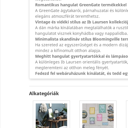
Romantikus hangulat GreenGate termékekkel
A GreenGate ágytakarói, párnahuzatai és különle
elegáns atmoszférát teremthetsz.
Vintage és vidéki stílus az Ib Laursen kollekció
A dán márka kínálatában megtalálhatók a rusztik
hangulatot visznek konyhádba vagy nappalidba.
Minimalista skandináv stílus Bloomingville te
Ha szereted az egyszerűséget és a modern dizájnt,
mindez a kifinomult otthon alapja.
Meghitt hangulat gyertyatartókkal és lámpás
A különleges Ib Laursen orientális gyertyatartók
megteremteni az otthon meleg fényét.
Fedezd fel webáruházunk kínálatát, és tedd e
Alkategóriák