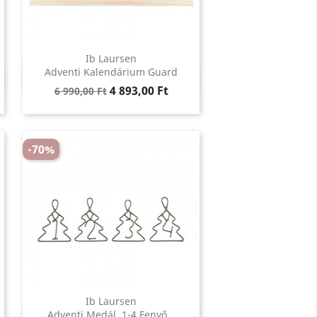
Ib Laursen
Előnézet
Adventi Kalendárium Guard

Regular
Ár
4 893,00 Ft
6 990,00 Ft
price
-70%
Ib Laursen
Előnézet
Adventi Medál, 1-4 Fenyő...
