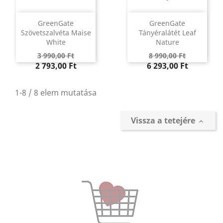
GreenGate
GreenGate
Szövetszalvéta Maise
Tányéralátét Leaf
White
Nature
Regular
Ár
Regular
Ár
3 990,00 Ft
8 990,00 Ft
price
price
2 793,00 Ft
6 293,00 Ft
1-8 / 8 elem mutatása
Vissza a tetejére
