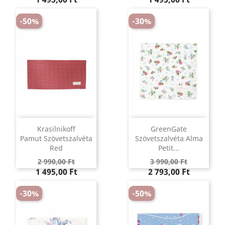
-50%
-30%
Krasilnikoff
GreenGate
Pamut Szövetszalvéta
Szövetszalvéta Alma
Red
Petit...
Regular
Ár
Regular
Ár
2 990,00 Ft
3 990,00 Ft
price
price
1 495,00 Ft
2 793,00 Ft
-30%
-50%