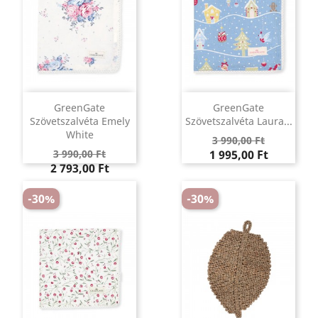
GreenGate
GreenGate
Szövetszalvéta Emely
Szövetszalvéta Laura...
White
Regular
Ár
3 990,00 Ft
Regular
Ár
price
3 990,00 Ft
1 995,00 Ft
price
2 793,00 Ft
-30%
-30%