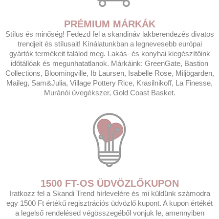
PRÉMIUM MÁRKÁK
Stílus és minőség! Fedezd fel a skandináv lakberendezés divatos
trendjeit és stílusait! Kínálatunkban a legnevesebb európai
gyártók termékeit találod meg. Lakás- és konyhai kiegészítőink
időtállóak és megunhatatlanok. Márkáink: GreenGate, Bastion
Collections, Bloomingville, Ib Laursen, Isabelle Rose, Miljögarden,
Maileg, Sam&Julia, Village Pottery Rice, Krasilnikoff, La Finesse,
Muránói üvegékszer, Gold Coast Basket.
1500 FT-OS ÜDVÖZLŐKUPON
Iratkozz fel a Skandi Trend hírlevelére és mi küldünk számodra
egy 1500 Ft értékű regisztrációs üdvözlő kupont. A kupon értékét
a legelső rendelésed végösszegéből vonjuk le, amennyiben