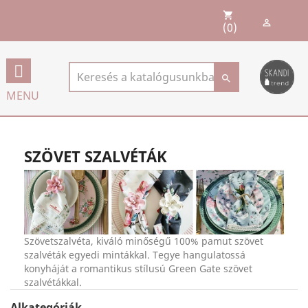
shopping_cart

(0)

MENU
SZÖVET SZALVÉTÁK
Szövetszalvéta, kiváló minőségű 100% pamut szövet
szalvéták egyedi mintákkal. Tegye hangulatossá
konyháját a romantikus stílusú Green Gate szövet
szalvétákkal.
Alkategóriák