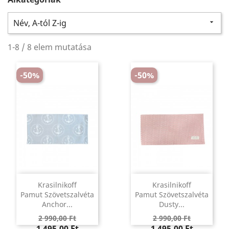
Név, A-tól Z-ig

1-8 / 8 elem mutatása
-50%
-50%
Krasilnikoff
Krasilnikoff
Pamut Szövetszalvéta
Pamut Szövetszalvéta
Anchor...
Dusty...
Regular
Ár
Regular
Ár
2 990,00 Ft
2 990,00 Ft
price
price
1 495,00 Ft
1 495,00 Ft