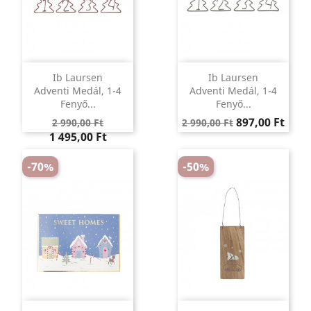
Ib Laursen
Ib Laursen
Adventi Medál, 1-4
Adventi Medál, 1-4
Fenyő...
Fenyő...
Regular
Ár
Regular
Ár
897,00 Ft
2 990,00 Ft
2 990,00 Ft
price
price
1 495,00 Ft
-70%
-50%