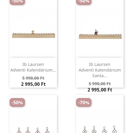
-50%
-50%
Ib Laursen
Ib Laursen
Adventi Kalendárium...
Adventi Kalendárium
Santa...
Regular
Ár
5 990,00 Ft
Regular
Ár
price
2 995,00 Ft
5 990,00 Ft
price
2 995,00 Ft
-50%
-70%