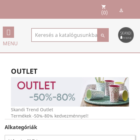
shopping_cart

(0)

MENU
OUTLET
Skandi Trend Outlet
Termékek -50%-80% kedvezménnyel!
Alkategóriák