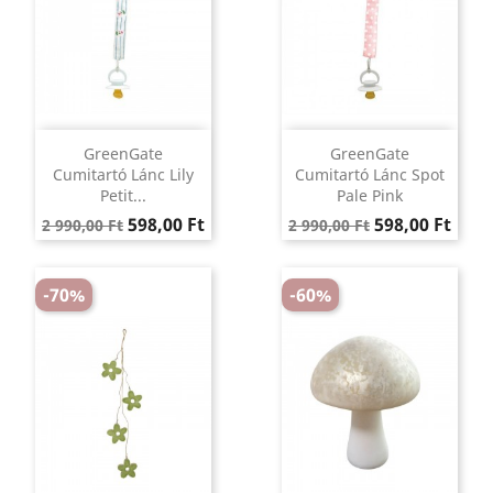
GreenGate
GreenGate
Cumitartó Lánc Lily
Cumitartó Lánc Spot
Petit...
Pale Pink
Regular
Ár
Regular
Ár
598,00 Ft
598,00 Ft
2 990,00 Ft
2 990,00 Ft
price
price
-70%
-60%