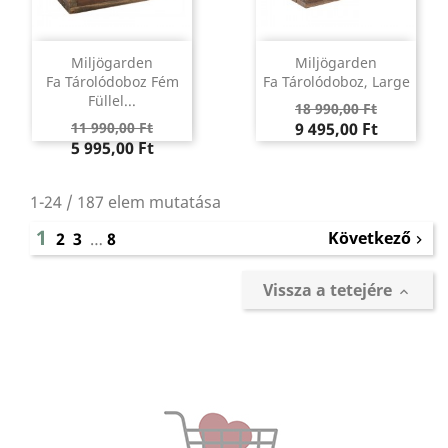
Miljögarden
Miljögarden
Fa Tárolódoboz Fém
Fa Tárolódoboz, Large
Füllel...
Regular
Ár
18 990,00 Ft
Regular
Ár
price
11 990,00 Ft
9 495,00 Ft
price
5 995,00 Ft
1-24 / 187 elem mutatása
1
Következő
2
3
…
8

Vissza a tetejére
