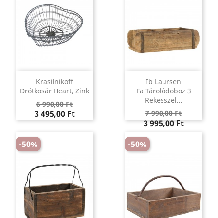
Krasilnikoff
Ib Laursen
Drótkosár Heart, Zink
Fa Tárolódoboz 3
Rekesszel...
Regular
Ár
6 990,00 Ft
Regular
Ár
price
3 495,00 Ft
7 990,00 Ft
price
3 995,00 Ft
-50%
-50%