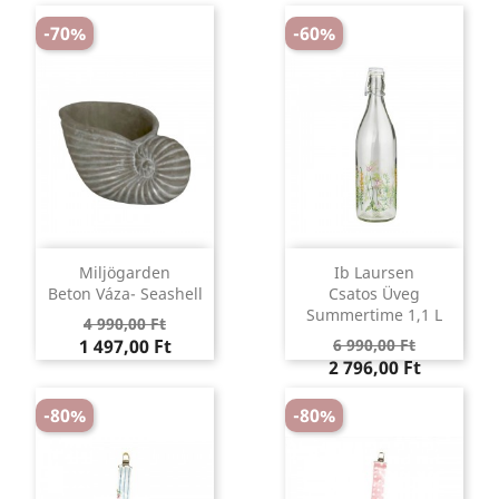
-70%
-60%
Miljögarden
Ib Laursen
Beton Váza- Seashell
Csatos Üveg
Summertime 1,1 L
Regular
Ár
4 990,00 Ft
Regular
Ár
price
1 497,00 Ft
6 990,00 Ft
price
2 796,00 Ft
-80%
-80%