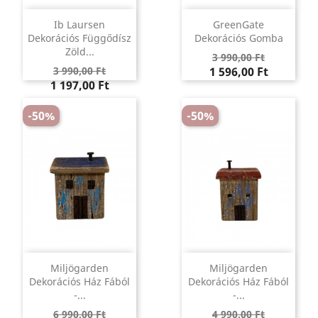
Ib Laursen
GreenGate
Dekorációs Függődísz
Dekorációs Gomba
Zöld...
Regular
Ár
3 990,00 Ft
Regular
Ár
price
3 990,00 Ft
1 596,00 Ft
price
1 197,00 Ft
-50%
-50%
Miljögarden
Miljögarden
Dekorációs Ház Fából
Dekorációs Ház Fából
-...
-...
Regular
Ár
Regular
Ár
6 990,00 Ft
4 990,00 Ft