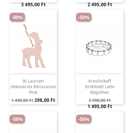
price
price
3 495,00 Ft
2 495,00 Ft
-80%
-50%
Ib Laursen
Krasilnikoff
Dekorációs Rénszarvas
Drótfedél Latte
Pink
Bögréhez
Regular
Ár
Regular
Ár
298,00 Ft
1 490,00 Ft
2 990,00 Ft
price
price
1 495,00 Ft
-50%
-50%