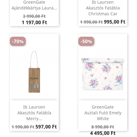
GreenGate
Ib Laursen
Ajándékkártya Laura...
Akasztós Fatábla
Christmas Car
Regular
Ár
3 990,00 Ft
Regular
Ár
price
995,00 Ft
1 197,00 Ft
1 990,00 Ft
price
-70%
-50%
Ib Laursen
GreenGate
Akasztós Fatábla
Asztali Futó Emely
Merry...
White
Regular
Ár
Regular
Ár
597,00 Ft
1 990,00 Ft
8 990,00 Ft
price
price
4 495,00 Ft