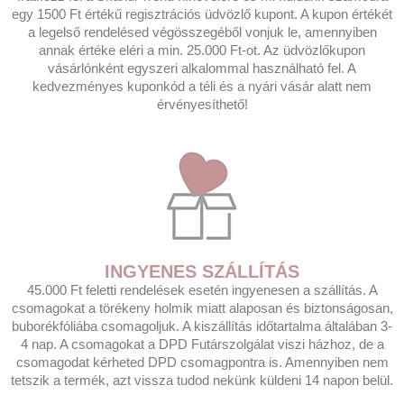
egy 1500 Ft értékű regisztrációs üdvözlő kupont. A kupon értékét
a legelső rendelésed végösszegéből vonjuk le, amennyiben
annak értéke eléri a min. 25.000 Ft-ot. Az üdvözlőkupon
vásárlónként egyszeri alkalommal használható fel. A
kedvezményes kuponkód a téli és a nyári vásár alatt nem
érvényesíthető!
INGYENES SZÁLLÍTÁS
45.000 Ft feletti rendelések esetén ingyenesen a szállítás. A
csomagokat a törékeny holmik miatt alaposan és biztonságosan,
buborékfóliába csomagoljuk. A kiszállítás időtartalma általában 3-
4 nap. A csomagokat a DPD Futárszolgálat viszi házhoz, de a
csomagodat kérheted DPD csomagpontra is. Amennyiben nem
tetszik a termék, azt vissza tudod nekünk küldeni 14 napon belül.