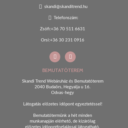
skandi@skanditrend.hu
Telefonszám:
Zsófi:+36 70 511 6631
Orsi:+36 30 231 0916
BEMUTATÓTEREM
Skandi Trend Webáruház és Bemutatóterem
2040 Budaörs, Hegyalja u 16.
Odvas-hegy
.
Látogatás előzetes időpont egyeztetéssel!
.
Bemutatótermünk a hét minden
munkanapján elérhető, de kizárólag
előzetes időpontfoglalással látogatható.