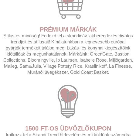
PRÉMIUM MÁRKÁK
Stílus és minőség! Fedezd fel a skandináv lakberendezés divatos
trendjeit és stílusait! Kínálatunkban a legnevesebb európai
gyártók termékeit találod meg. Lakás- és konyhai kiegészítőink
időtállóak és megunhatatlanok. Márkáink: GreenGate, Bastion
Collections, Bloomingville, Ib Laursen, Isabelle Rose, Miljögarden,
Maileg, Sam&Julia, Village Pottery Rice, Krasilnikoff, La Finesse,
Muránói üvegékszer, Gold Coast Basket.
1500 FT-OS ÜDVÖZLŐKUPON
Iratkozz fel a Skandi Trend hírlevelére és mi küldünk számodra