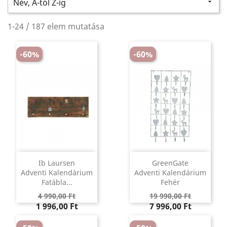
Név, A-tól Z-ig

1-24 / 187 elem mutatása
-60%
-60%
Ib Laursen
GreenGate
Adventi Kalendárium
Adventi Kalendárium
Fatábla...
Fehér
Regular
Ár
Regular
Ár
4 990,00 Ft
19 990,00 Ft
price
price
1 996,00 Ft
7 996,00 Ft