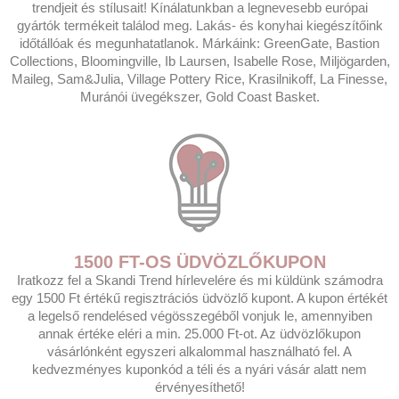
trendjeit és stílusait! Kínálatunkban a legnevesebb európai
gyártók termékeit találod meg. Lakás- és konyhai kiegészítőink
időtállóak és megunhatatlanok. Márkáink: GreenGate, Bastion
Collections, Bloomingville, Ib Laursen, Isabelle Rose, Miljögarden,
Maileg, Sam&Julia, Village Pottery Rice, Krasilnikoff, La Finesse,
Muránói üvegékszer, Gold Coast Basket.
1500 FT-OS ÜDVÖZLŐKUPON
Iratkozz fel a Skandi Trend hírlevelére és mi küldünk számodra
egy 1500 Ft értékű regisztrációs üdvözlő kupont. A kupon értékét
a legelső rendelésed végösszegéből vonjuk le, amennyiben
annak értéke eléri a min. 25.000 Ft-ot. Az üdvözlőkupon
vásárlónként egyszeri alkalommal használható fel. A
kedvezményes kuponkód a téli és a nyári vásár alatt nem
érvényesíthető!