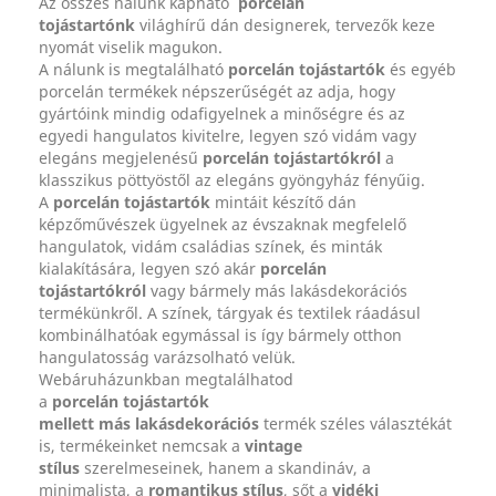
Az összes nálunk kapható
porcelán
tojástartónk
világhírű dán designerek, tervezők keze
nyomát viselik magukon.
A nálunk is megtalálható
porcelán tojástartók
és egyéb
porcelán termékek népszerűségét az adja, hogy
gyártóink mindig odafigyelnek a minőségre és az
egyedi hangulatos kivitelre, legyen szó vidám vagy
elegáns megjelenésű
porcelán tojástartókról
a
klasszikus pöttyöstől az elegáns gyöngyház fényűig.
A
porcelán tojástartók
mintáit készítő dán
képzőművészek ügyelnek az évszaknak megfelelő
hangulatok, vidám családias színek, és minták
kialakítására, legyen szó akár
porcelán
tojástartókról
vagy bármely más lakásdekorációs
termékünkről. A színek, tárgyak és textilek ráadásul
kombinálhatóak egymással is így bármely otthon
hangulatosság varázsolható velük.
Webáruházunkban megtalálhatod
a
porcelán tojástartók
mellett más
lakásdekorációs
termék széles választékát
is, termékeinket nemcsak a
vintage
stílus
szerelmeseinek, hanem a skandináv, a
minimalista, a
romantikus stílus
, sőt a
vidéki