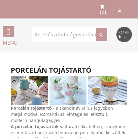
shopping_cart

(0)

MENU
PORCELÁN TOJÁSTARTÓ
Porcelán tojástartó
- a skandináv stílus jegyében
megálmodva. Romantikus, vintage és letisztult,
modern hangulatjegyek.
A porcelán tojástartók
változatos kivitelben, színekben
és mintázatban, kiváló minőségű porcelánból készültek.