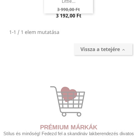
Little...
Regular
Ár
3 990,00 Ft
price
3 192,00 Ft
1-1 / 1 elem mutatása
Vissza a tetejére

PRÉMIUM MÁRKÁK
Stílus és minőség! Fedezd fel a skandináv lakberendezés divatos