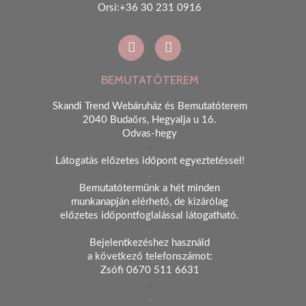
Orsi:+36 30 231 0916
BEMUTATÓTEREM
Skandi Trend Webáruház és Bemutatóterem
2040 Budaörs, Hegyalja u 16.
Odvas-hegy
.
Látogatás előzetes időpont egyeztetéssel!
.
Bemutatótermünk a hét minden
munkanapján elérhető, de kizárólag
előzetes időpontfoglalással látogatható.
.
Bejelentkezéshez használd
a következő telefonszámot:
Zsófi 0670 511 6631
.
.