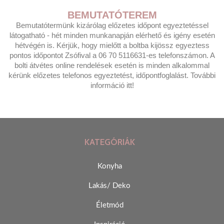
BEMUTATÓTEREM
Bemutatótermünk kizárólag előzetes időpont egyeztetéssel
látogatható - hét minden munkanapján elérhető és igény esetén
hétvégén is. Kérjük, hogy mielőtt a boltba kijössz egyeztess
pontos időpontot Zsófival a 06 70 5116631-es telefonszámon. A
bolti átvétes online rendelések esetén is minden alkalommal
kérünk előzetes telefonos egyeztetést, időpontfoglalást. További
információ itt!
KATEGÓRIÁK
Konyha
Lakás/ Deko
Életmód