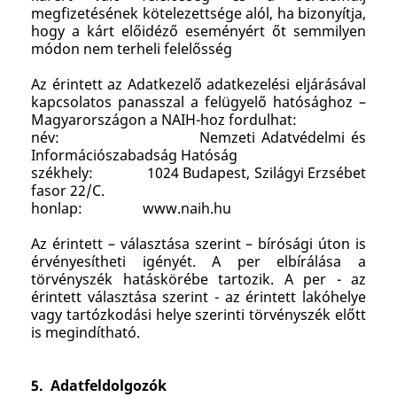
megfizetésének kötelezettsége alól, ha bizonyítja,
hogy a kárt előidéző eseményért őt semmilyen
módon nem terheli felelősség
Az érintett az Adatkezelő adatkezelési eljárásával
kapcsolatos panasszal a felügyelő hatósághoz –
Magyarországon a NAIH-hoz fordulhat:
név: Nemzeti Adatvédelmi és
Információszabadság Hatóság
székhely: 1024 Budapest, Szilágyi Erzsébet
fasor 22/C.
honlap: www.naih.hu
Az érintett – választása szerint – bírósági úton is
érvényesítheti igényét. A per elbírálása a
törvényszék hatáskörébe tartozik. A per - az
érintett választása szerint - az érintett lakóhelye
vagy tartózkodási helye szerinti törvényszék előtt
is megindítható.
5. Adatfeldolgozók