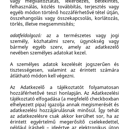
vagy megváltoztatás, lekérdezés, betekintés,
felhasználás, közlés továbbítás, terjesztés vagy
egyéb módon történő hozzáférhetővé tétel útján,
összehangolás vagy összekapcsolás, korlátozás,
törlés, illetve megsemmisítés;
adatfeldolgozó:
az a természetes vagy jogi
személy, közhatalmi szerv, ügynökség vagy
bármely egyéb szerv, amely az adatkezelő
nevében személyes adatokat kezel.
A személyes adatok kezelését jogszerűen és
tisztességesen, valamint az érintett számára
átlátható módon kell végezni.
Az Adatkezelő a tájékoztatót folyamatosan
hozzáférhetővé teszi honlapján. Az Adatkezelési
tájékoztató elfogadása (a megfelelő checkboxban
elhelyezett pipa) igazolja annak megismerését és
adatkezelési hozzájárulásnak minősül. Így tehát
az adatkezelésre csak akkor kerülhet sor, ha az
érintett egyértelmű megerősítő cselekedettel,
például írásbeli – ideértve az elektronikus úton