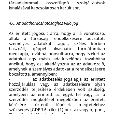
társadalommal összefüggő szolgáltatások
kínálásával kapcsolatosan került sor.
4.6. Az adathordozhatósághoz való jog
Az érintett jogosult arra, hogy a rá vonatkozó,
általa a Társaság rendelkezésére bocsátott
személyes adatokat tagolt, széles körben
használt, géppel olvasható formátumban
megkapja, továbbá jogosult arra, hogy ezeket az
adatokat egy másik adatkezelőnek továbbítsa
anélkül, hogy ezt akadályozná az az adatkezelő,
amelynek a személyes adatokat a rendelkezésére
bocsátotta, amennyiben:
- az adatkezelés jogalapja az érintett
hozzájárulása vagy az adatkezelésre olyan
szerződés teljesítése érdekében volt szükség,
amelyben az érintett az egyik fél vagy az a
szerződés megkötését megelőzően az érintett
kérésére történő lépések megtételéhez
szükséges [GDPR 6. cikk (1) bek. a) vagy b) pont,