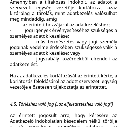
Amennyiben a tiltakozás indokolt, az adatot a
szervezeti egység vezetője korlátozza, azaz
kizárólag a tárolás, mint adatkezelés valósulhat
meg mindaddig, amíg
- az érintett hozzájárul az adatkezeléshez;
- jogi igények érvényesítéséhez szükséges a
személyes adatok kezelése;
- más természetes vagy jogi személy
jogainak védelme érdekében szükségessé válik a
személyes adatok kezelése; vagy
- jogszabály közérdekből elrendeli az
adatkezelést.
Ha az adatkezelés korlátozását az érintett kérte, a
korlátozás feloldásáról az adott szervezeti egység
vezetője előzetesen tájékoztatja az érintettet.
4.5. Törléshez való jog („az elfeledtetéshez való jog”)
Az érintett jogosult arra, hogy kérésére az
Adatkezelő indokolatlan késedelem nélkül törölje
a rá vonatkozó személyes adatokat, az