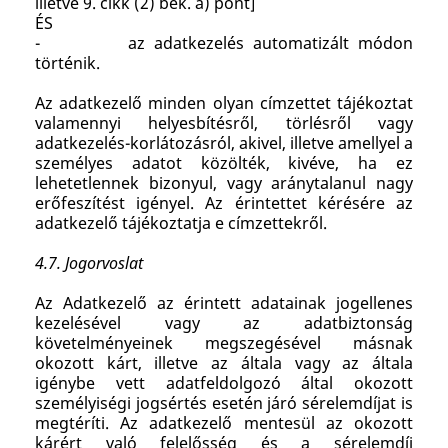
illetve 9. cikk (2) bek. a) pont]
ÉS
- az adatkezelés automatizált módon
történik.
Az adatkezelő minden olyan címzettet tájékoztat
valamennyi helyesbítésről, törlésről vagy
adatkezelés-korlátozásról, akivel, illetve amellyel a
személyes adatot közölték, kivéve, ha ez
lehetetlennek bizonyul, vagy aránytalanul nagy
erőfeszítést igényel. Az érintettet kérésére az
adatkezelő tájékoztatja e címzettekről.
4.7. Jogorvoslat
Az Adatkezelő az érintett adatainak jogellenes
kezelésével vagy az adatbiztonság
követelményeinek megszegésével másnak
okozott kárt, illetve az általa vagy az általa
igénybe vett adatfeldolgozó által okozott
személyiségi jogsértés esetén járó sérelemdíjat is
megtéríti. Az adatkezelő mentesül az okozott
kárért való felelősség és a sérelemdíj