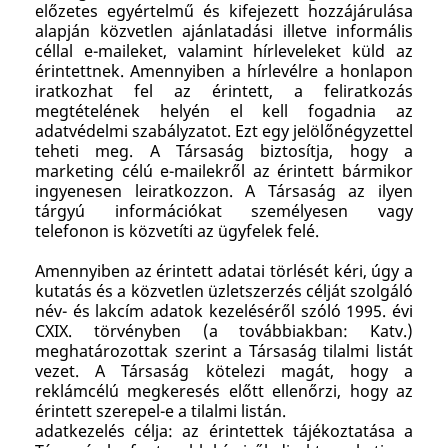
előzetes egyértelmű és kifejezett hozzájárulása
alapján közvetlen ajánlatadási illetve informális
céllal e-maileket, valamint hírleveleket küld az
érintettnek. Amennyiben a hírlevélre a honlapon
iratkozhat fel az érintett, a feliratkozás
megtételének helyén el kell fogadnia az
adatvédelmi szabályzatot. Ezt egy jelölőnégyzettel
teheti meg. A Társaság biztosítja, hogy a
marketing célú e-mailekről az érintett bármikor
ingyenesen leiratkozzon. A Társaság az ilyen
tárgyú információkat személyesen vagy
telefonon is közvetíti az ügyfelek felé.
Amennyiben az érintett adatai törlését kéri, úgy a
kutatás és a közvetlen üzletszerzés célját szolgáló
név- és lakcím adatok kezeléséről szóló 1995. évi
CXIX. törvényben (a továbbiakban: Katv.)
meghatározottak szerint a Társaság tilalmi listát
vezet. A Társaság kötelezi magát, hogy a
reklámcélú megkeresés előtt ellenőrzi, hogy az
érintett szerepel-e a tilalmi listán.
adatkezelés célja: az érintettek tájékoztatása a