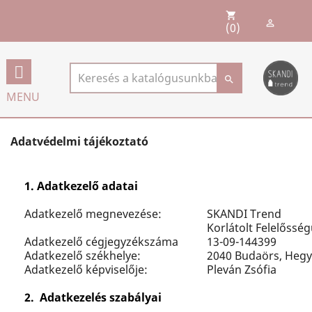
shopping_cart

(0)

MENU
Adatvédelmi tájékoztató
1. Adatkezelő adatai
Adatkezelő megnevezése:
SKANDI Trend
Korlátolt Felelőssé
Adatkezelő cégjegyzékszáma
13-09-144399
Adatkezelő székhelye:
2040 Budaörs, Hegya
Adatkezelő képviselője:
Pleván Zsófia
2. Adatkezelés szabályai