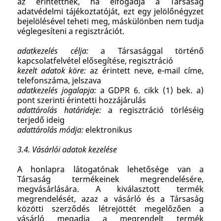
az érintettnek, ha elfogadja a Társaság
adatvédelmi tájékoztatóját, ezt egy jelölőnégyzet
bejelölésével teheti meg, máskülönben nem tudja
véglegesíteni a regisztrációt.
adatkezelés célja:
a Társasággal történő
kapcsolatfelvétel elősegítése, regisztráció
kezelt adatok köre:
az érintett neve, e-mail címe,
telefonszáma, jelszava
adatkezelés jogalapja:
a GDPR 6. cikk (1) bek. a)
pont szerinti érintetti hozzájárulás
adattárolás határideje:
a regisztráció törléséig
terjedő ideig
adattárolás módja:
elektronikus
3.4. Vásárlói
adatok kezelése
A honlapra látogatónak lehetősége van a
Társaság termékeinek megrendelésére,
megvásárlására. A kiválasztott termék
megrendelését, azaz a vásárló és a Társaság
közötti szerződés létrejöttét megelőzően a
vásárló megadja a megrendelt termék