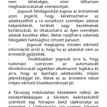
nem lehetséges, ezen időtartam
meghatározásának szempontjait.
- Jogosult felvilágosítást kapnia az érintettnek
azon jogáról, hogy kérelmezheti-e az
adatkezelőtől a rá vonatkozó személyes adatok
helyesbítését, törlését vagy kezelésének
korlátozását, és tiltakozhat-e az ilyen személyes
adatok kezelése ellen; illetve nyújthat-e valamely
felügyeleti hatósághoz címzett panaszt.
- Jogosult megkapnia minden elérhető
információt arról is, hogy ha az adatokat nem az
érintettől gyűjtötték.
- Továbbiakban jogosult arra is, hogy
tudomást szerezzen az automatizált
döntéshozatali ügyekben alkalmazott logikára és
arra, hogy az ilyesfajta adatkezelés, milyen
jelentőséggel bír, illetve ez az érintettre nézve
milyen várható következménnyel jár.
A Társaság indokolatlan késedelem nélkül, de
mindenféleképpen a kérelem beérkezésétől
számított egy hónapon belül tájékoztatja az
érintettet a tájékoztatási jog szerinti kérelem