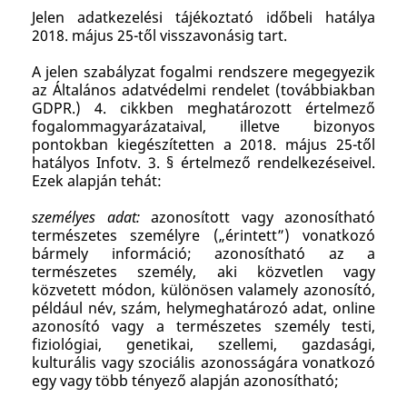
Jelen adatkezelési tájékoztató időbeli hatálya
2018. május 25-től visszavonásig tart.
A jelen szabályzat fogalmi rendszere megegyezik
az Általános adatvédelmi rendelet (továbbiakban
GDPR.) 4. cikkben meghatározott értelmező
fogalommagyarázataival, illetve bizonyos
pontokban kiegészítetten a 2018. május 25-től
hatályos Infotv. 3. § értelmező rendelkezéseivel.
Ezek alapján tehát:
személyes adat:
azonosított vagy azonosítható
természetes személyre („érintett”) vonatkozó
bármely információ; azonosítható az a
természetes személy, aki közvetlen vagy
közvetett módon, különösen valamely azonosító,
például név, szám, helymeghatározó adat, online
azonosító vagy a természetes személy testi,
fiziológiai, genetikai, szellemi, gazdasági,
kulturális vagy szociális azonosságára vonatkozó
egy vagy több tényező alapján azonosítható;