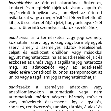
hozzájárulás:
az érintett akaratának önkéntes,
konkrét és megfelelő tájékoztatáson alapuló és
egyértelmű kinyilvánítása, amellyel az érintett
nyilatkozat vagy a megerősítést félreérthetetlenül
kifejező cselekedet útján jelzi, hogy beleegyezését
adja az őt érintő személyes adatok kezeléséhez;
adatkezelő:
az a természetes vagy jogi személy,
közhatalmi szerv, ügynökség vagy bármely egyéb
szerv, amely a személyes adatok kezelésének
céljait és eszközeit önállóan vagy másokkal
együtt meghatározza; ha az adatkezelés céljait és
eszközeit az uniós vagy a tagállami jog határozza
meg, az adatkezelőt vagy az adatkezelő
kijelölésére vonatkozó különös szempontokat az
uniós vagy a tagállami jog is meghatározhatja;
adatkezelés:
a személyes adatokon vagy
adatállományokon automatizált vagy nem
automatizált módon végzett bármely művelet
vagy műveletek összessége, így a gyűjtés,
rögzítés, rendszerezés, tagolás, tárolás, átalakítás