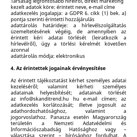
Társaság legfontosabb híreiről, direkt marketing
kezelt adatok köre: érintett neve, e-mail címe
adatkezelés jogalapja: a GDPR 6. cikk (1) bek. a)
pontja szerinti érintetti hozzájárulás
adattárolás határideje: a hírlevélszolgáltatás
üzemeltetésének végéig, de amennyiben az
érintett kéri adatai törlését (leiratkozik a
hírlevélről), úgy a törlési kérelmét követően
azonnal
adattárolás módja: elektronikus
4. Az érintettek jogainak érvényesítése
Az érintett tájékoztatást kérhet személyes adatai
kezeléséről; valamint kérheti személyes
adatainak helyesbítését; adatainak törlését
az
info@skanditrend.hu
hu e-mail címen; az
adatkezelés korlátozását; illetve jogosult az
adathordozhatósághoz, valamint a
jogorvoslathoz. Panasza esetén Magyarország
területén a Nemzeti Adatvédelmi és
Információszabadság Hatósághoz vagy –
választása szerint – bírósághoz fordulhat. A