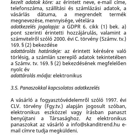
kezelt adatok köre:
az érintett neve, e-mail címe,
telefonszáma, szállítási és számlázási adatok, a
vásárlás dátuma, a megrendelt termék
megnevezése, mennyisége, vételára
adatkezelés jogalapja:
a GDPR 6. cikk (1) bek. a)
pont szerinti érintetti hozzájárulás, valamint a
számvitelről szóló 2000. évi C. törvény (Számv. tv.)
169. § (2) bekezdése
adattárolás határideje:
az érintett kérésére való
törlésig, a számlán szereplő adatok tekintetében
a Számv. tv. 169. § (2) bekezdésének megfelelően
nyolc év
adattárolás módja:
elektronikus
3.5. Panaszokkal kapcsolatos adatkezelés
A vásárló a fogyasztóvédelemről szóló 1997. évi
CLV. törvény (Fgy.tv.) alapján jogosult szóban,
elektronikus eszközzel vagy írásban panaszt
benyújtani a Társasághoz. Az elektronikus
panaszokat az vásárló a
info@skanditrend.hu
e-
mail címre tudja megküldeni.