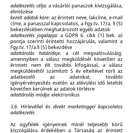
adatkezelés célja:
a vásárlói panaszok kivizsgálása,
elintézése
kezelt adatok köre:
az érintett neve, lakcíme, e-mail
címe, a panasszal kapcsolatos, a Fgy.tv. 17/a. § (5)
bekezdésében meghatározott egyéb adatok
adatkezelés jogalapja:
a GDPR 6. cikk (1) bek. a)
pontja szerinti érintetti hozzájárulás, valamint a
Fgy.tv. 17/a.§ (5) bekezdése
adattárolás határideje:
a cél megvalósulásáig:
amennyiben a válasz megküldését követően az
érintett nem élt további kifogással, a válasz
megküldésétől számított 5 év elteltével törli az
adatkezelő az adatokat, további
igényérvényesítés esetén az elévülési idő leteltét
követően kerülnek az adatok törlésre
adattárolás módja:
elektronikus
3.6.
Hírlevéllel és
direkt marketinggel kapcsolatos
adatkezelés
Az ügyfelek igényeinek minél teljesebb körű
kiszolgálása érdekében a Társaság az érintett