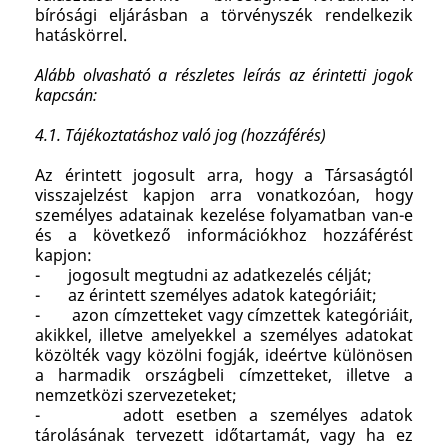
bírósági eljárásban a törvényszék rendelkezik
hatáskörrel.
Alább olvasható a részletes leírás az érintetti jogok
kapcsán:
4.1. Tájékoztatáshoz való jog (hozzáférés)
Az érintett jogosult arra, hogy a Társaságtól
visszajelzést kapjon arra vonatkozóan, hogy
személyes adatainak kezelése folyamatban van-e
és a következő információkhoz hozzáférést
kapjon:
- jogosult megtudni az adatkezelés célját;
- az érintett személyes adatok kategóriáit;
- azon címzetteket vagy címzettek kategóriáit,
akikkel, illetve amelyekkel a személyes adatokat
közölték vagy közölni fogják, ideértve különösen
a harmadik országbeli címzetteket, illetve a
nemzetközi szervezeteket;
- adott esetben a személyes adatok
tárolásának tervezett időtartamát, vagy ha ez