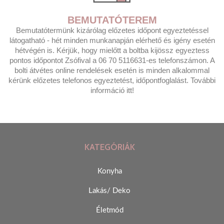
BEMUTATÓTEREM
Bemutatótermünk kizárólag előzetes időpont egyeztetéssel
látogatható - hét minden munkanapján elérhető és igény esetén
hétvégén is. Kérjük, hogy mielőtt a boltba kijössz egyeztess
pontos időpontot Zsófival a 06 70 5116631-es telefonszámon. A
bolti átvétes online rendelések esetén is minden alkalommal
kérünk előzetes telefonos egyeztetést, időpontfoglalást. További
információ itt!
KATEGÓRIÁK
Konyha
Lakás/ Deko
Életmód