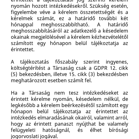
nyomán hozott intézkedésekről. Szükség esetén,
figyelembe véve a kérelem összetettségét és a
kérelmek számát, ez a határidő további két
hónappal meghosszabbítható. A határidő
meghosszabbításáról az adatkezelő a késedelem
okainak megjelölésével a kérelem kézhezvételétől
számított egy hónapon belül tájékoztatja az
érintettet.
A tájékoztatás főszabály szerint ingyenes,
költségtérítést a Társaság csak a GDPR 12. cikk
(5) bekezdésben, illetve 15. cikk (3) bekezdésben
meghatározott esetben számít fel.
Ha a Társaság nem tesz intézkedéseket az
érintett kérelme nyomán, késedelem nélkül, de
legkésőbb a kérelem beérkezésétől számított egy
hónapon belül tájékoztatja az érintettet az
intézkedés elmaradásának okairól, valamint arról,
hogy az érintett panaszt nyújthat be valamely
felügyeleti hatóságnál, és élhet bírósági
jogorvoslati jogával.