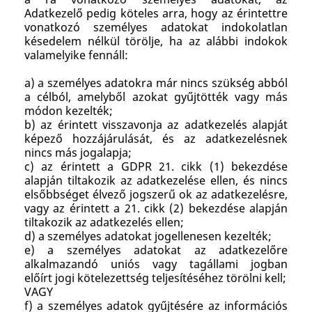
Adatkezelő pedig köteles arra, hogy az érintettre
vonatkozó személyes adatokat indokolatlan
késedelem nélkül törölje, ha az alábbi indokok
valamelyike fennáll:
a) a személyes adatokra már nincs szükség abból
a célból, amelyből azokat gyűjtötték vagy más
módon kezelték;
b) az érintett visszavonja az adatkezelés alapját
képező hozzájárulását, és az adatkezelésnek
nincs más jogalapja;
c) az érintett a GDPR 21. cikk (1) bekezdése
alapján tiltakozik az adatkezelése ellen, és nincs
elsőbbséget élvező jogszerű ok az adatkezelésre,
vagy az érintett a 21. cikk (2) bekezdése alapján
tiltakozik az adatkezelés ellen;
d) a személyes adatokat jogellenesen kezelték;
e) a személyes adatokat az adatkezelőre
alkalmazandó uniós vagy tagállami jogban
előírt jogi kötelezettség teljesítéséhez törölni kell;
VAGY
f) a személyes adatok gyűjtésére az információs