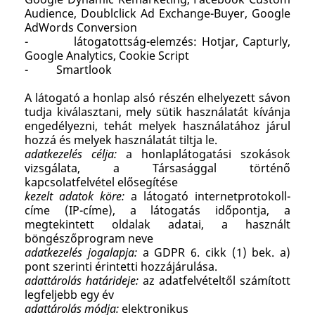
Audience, Doublclick Ad Exchange-Buyer, Google
AdWords Conversion
- látogatottság-elemzés: Hotjar, Capturly,
Google Analytics, Cookie Script
- Smartlook
A látogató a honlap alsó részén elhelyezett sávon
tudja kiválasztani, mely sütik használatát kívánja
engedélyezni, tehát melyek használatához járul
hozzá és melyek használatát tiltja le.
adatkezelés célja:
a honlaplátogatási szokások
vizsgálata, a Társasággal történő
kapcsolatfelvétel elősegítése
kezelt adatok köre:
a látogató internetprotokoll-
címe (IP-címe), a látogatás időpontja, a
megtekintett oldalak adatai, a használt
böngészőprogram neve
adatkezelés jogalapja:
a GDPR 6. cikk (1) bek. a)
pont szerinti érintetti hozzájárulása.
adattárolás határideje:
az adatfelvételtől számított
legfeljebb egy év
adattárolás módja:
elektronikus