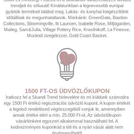
trendjeit és stílusait! Kínálatunkban a legnevesebb európai
gyártók termékeit találod meg. Lakás- és konyhai kiegészítőink
időtállóak és megunhatatlanok. Márkáink: GreenGate, Bastion
Collections, Bloomingville, Ib Laursen, Isabelle Rose, Miljögarden,
Maileg, Sam&Julia, Village Pottery Rice, Krasilnikoff, La Finesse,
Muránói üvegékszer, Gold Coast Basket.
1500 FT-OS ÜDVÖZLŐKUPON
Iratkozz fel a Skandi Trend hírlevelére és mi küldünk számodra
egy 1500 Ft értékű regisztrációs üdvözlő kupont. A kupon értékét
a legelső rendelésed végösszegéből vonjuk le, amennyiben
annak értéke eléri a min. 25.000 Ft-ot. Az üdvözlőkupon
vásárlónként egyszeri alkalommal használható fel. A
kedvezményes kuponkód a téli és a nyári vásár alatt nem
érvényesíthető!