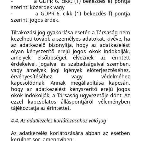
- a GDPR 6. cikk. (1) bekezdés e) pontja
szerinti közérdek vagy
- a GDPR 6. cikk (1) bekezdés f) pontja
szerinti jogos érdek.
Tiltakozási jog gyakorlása esetén a Társaság nem
kezelheti tovább a személyes adatokat, kivéve, ha
az adatkezelő bizonyítja, hogy az adatkezelést
olyan kényszerítő erejű jogos okok indokolják,
amelyek elsőbbséget élveznek az érintett
érdekeivel, jogaival és szabadságaival szemben,
vagy amelyek jogi igények előterjesztéséhez,
érvényesítéséhez vagy védelméhez
kapcsolódnak. Annak megállapítása kapcsán,
hogy az adatkezelést kényszerítő erejű jogos
okok indokolják, a Társaság ügyvezetője dönt. Az
ezzel kapcsolatos álláspontjáról véleményben
tájékoztatja az érintettet.
4.4. Az adatkezelés korlátozásához való jog
Az adatkezelés korlátozására abban az esetben
kerülhet sor, amennyiben: