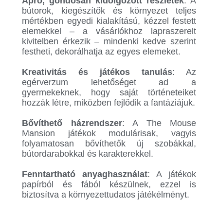
Apró, gondosan kidolgozott részletek
: A
bútorok, kiegészítők és környezet teljes
mértékben egyedi kialakítású, kézzel festett
elemekkel – a vásárlókhoz lapraszerelt
kivitelben érkezik – mindenki kedve szerint
festheti, dekorálhatja az egyes elemeket.
.
Kreativitás és játékos tanulás
: Az
egérverzum lehetőséget ad a
gyermekeknek, hogy saját történeteiket
hozzák létre, miközben fejlődik a fantáziájuk.
.
Bővíthető házrendszer
: A The Mouse
Mansion játékok modulárisak, vagyis
folyamatosan bővíthetők új szobákkal,
bútordarabokkal és karakterekkel.
.
Fenntartható anyaghasználat
: A játékok
papírból és fából készülnek, ezzel is
biztosítva a környezettudatos játékélményt.
.