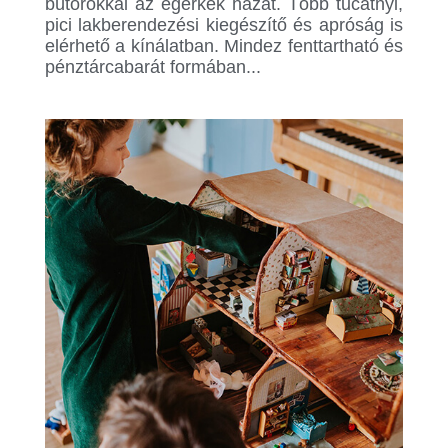
bútorokkal az egérkék házát. Több tucatnyi,
pici lakberendezési kiegészítő és apróság is
elérhető a kínálatban. Mindez fenttartható és
pénztárcabarát formában...
.