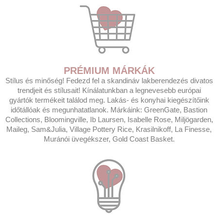
PRÉMIUM MÁRKÁK
Stílus és minőség! Fedezd fel a skandináv lakberendezés divatos
trendjeit és stílusait! Kínálatunkban a legnevesebb európai
gyártók termékeit találod meg. Lakás- és konyhai kiegészítőink
időtállóak és megunhatatlanok. Márkáink: GreenGate, Bastion
Collections, Bloomingville, Ib Laursen, Isabelle Rose, Miljögarden,
Maileg, Sam&Julia, Village Pottery Rice, Krasilnikoff, La Finesse,
Muránói üvegékszer, Gold Coast Basket.