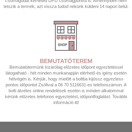
csomagodat kérheted DPD csomagpontra is. Amennyiben nem
tetszik a termék, azt vissza tudod nekünk küldeni 14 napon belül.
BEMUTATÓTEREM
Bemutatótermünk kizárólag előzetes időpont egyeztetéssel
látogatható - hét minden munkanapján elérhető és igény esetén
hétvégén is. Kérjük, hogy mielőtt a boltba kijössz egyeztess
pontos időpontot Zsófival a 06 70 5116631-es telefonszámon. A
bolti átvétes online rendelések esetén is minden alkalommal
kérünk előzetes telefonos egyeztetést, időpontfoglalást. További
információ itt!