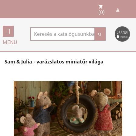
shopping_cart

(0)

MENU
Sam & Julia - varázslatos miniatűr világa