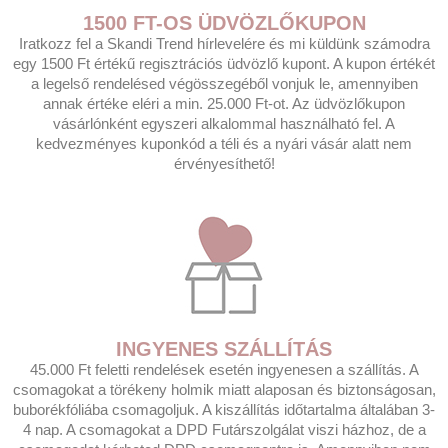
1500 FT-OS ÜDVÖZLŐKUPON
Iratkozz fel a Skandi Trend hírlevelére és mi küldünk számodra
egy 1500 Ft értékű regisztrációs üdvözlő kupont. A kupon értékét
a legelső rendelésed végösszegéből vonjuk le, amennyiben
annak értéke eléri a min. 25.000 Ft-ot. Az üdvözlőkupon
vásárlónként egyszeri alkalommal használható fel. A
kedvezményes kuponkód a téli és a nyári vásár alatt nem
érvényesíthető!
INGYENES SZÁLLÍTÁS
45.000 Ft feletti rendelések esetén ingyenesen a szállítás. A
csomagokat a törékeny holmik miatt alaposan és biztonságosan,
buborékfóliába csomagoljuk. A kiszállítás időtartalma általában 3-
4 nap. A csomagokat a DPD Futárszolgálat viszi házhoz, de a