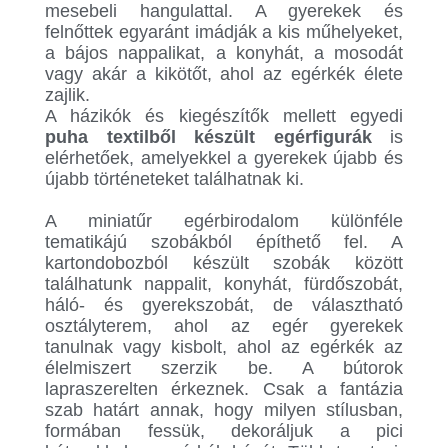
mesebeli hangulattal. A gyerekek és
felnőttek egyaránt imádják a kis műhelyeket,
a bájos nappalikat, a konyhát, a mosodát
vagy akár a kikötőt, ahol az egérkék élete
zajlik.
A házikók és kiegészítők mellett egyedi
puha textilből készült egérfigurák
is
elérhetőek, amelyekkel a gyerekek újabb és
újabb történeteket találhatnak ki.
.
A miniatűr egérbirodalom különféle
tematikájú szobákból építhető fel. A
kartondobozból készült szobák között
találhatunk nappalit, konyhát, fürdőszobát,
háló- és gyerekszobát, de választható
osztályterem, ahol az egér gyerekek
tanulnak vagy kisbolt, ahol az egérkék az
élelmiszert szerzik be. A bútorok
lapraszerelten érkeznek. Csak a fantázia
szab határt annak, hogy milyen stílusban,
formában fessük, dekoráljuk a pici