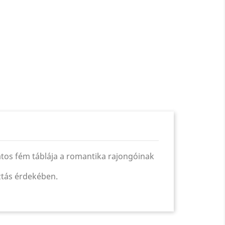
ratos fém táblája a romantika rajongóinak
sztás érdekében.