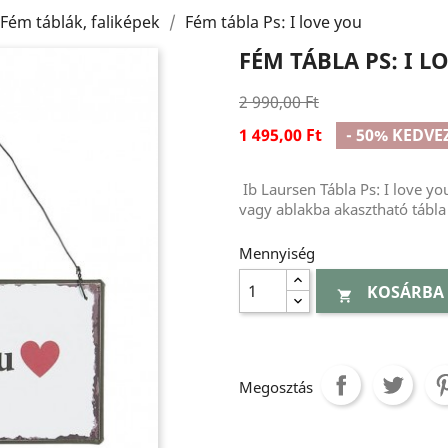
Fém táblák, faliképek
Fém tábla Ps: I love you
FÉM TÁBLA PS: I L
2 990,00 Ft
1 495,00 Ft
- 50% KEDV
Ib Laursen Tábla Ps: I love you
vagy ablakba akasztható tábla f
Mennyiség
KOSÁRBA

Megosztás