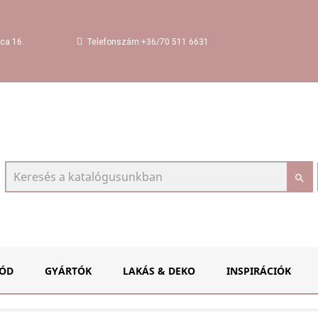
Telefonszám:+36/70 511 6631
ca 16.

ÓD
GYÁRTÓK
LAKÁS & DEKO
INSPIRÁCIÓK