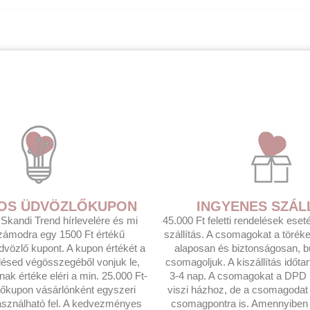
T-OS ÜDVÖZLŐKUPON
INGYENES SZÁL
a Skandi Trend hírlevelére és mi
45.000 Ft feletti rendelések ese
zámodra egy 1500 Ft értékű
szállítás. A csomagokat a törék
üdvözlő kupont. A kupon értékét a
alaposan és biztonságosan, b
lésed végösszegéből vonjuk le,
csomagoljuk. A kiszállítás időta
k értéke eléri a min. 25.000 Ft-
3-4 nap. A csomagokat a DPD F
lőkupon vásárlónként egyszeri
viszi házhoz, de a csomagoda
sználható fel. A kedvezményes
csomagpontra is. Amennyiben 