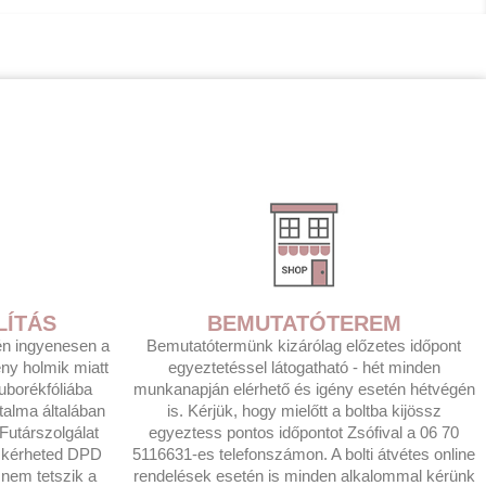
LÍTÁS
BEMUTATÓTEREM
tén ingyenesen a
Bemutatótermünk kizárólag előzetes időpont
eny holmik miatt
egyeztetéssel látogatható - hét minden
uborékfóliába
munkanapján elérhető és igény esetén hétvégén
rtalma általában
is. Kérjük, hogy mielőtt a boltba kijössz
utárszolgálat
egyeztess pontos időpontot Zsófival a 06 70
t kérheted DPD
5116631-es telefonszámon. A bolti átvétes online
nem tetszik a
rendelések esetén is minden alkalommal kérünk