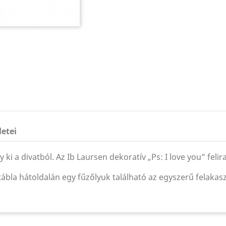
letei
i a divatból. Az Ib Laursen dekoratív „Ps: I love you” feli
 tábla hátoldalán egy fűzőlyuk található az egyszerű felaka