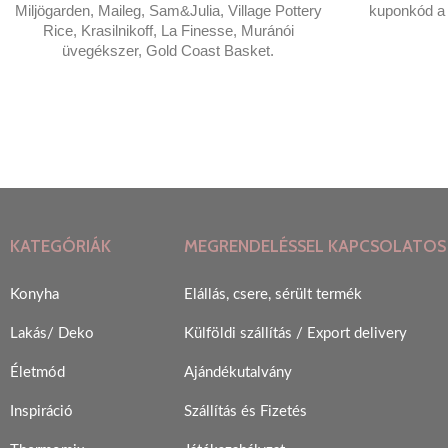
Miljögarden, Maileg, Sam&Julia, Village Pottery
kuponkód a t
Rice, Krasilnikoff, La Finesse, Muránói
üvegékszer, Gold Coast Basket.
KATEGÓRIÁK
MEGRENDELÉSSEL KAPCSOLATOS
Konyha
Elállás, csere, sérült termék
Lakás/ Deko
Külföldi szállítás / Export delivery
Életmód
Ajándékutalvány
Inspiráció
Szállítás és Fizetés