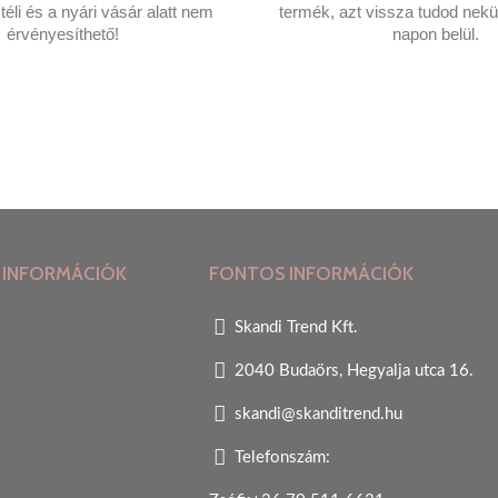
éli és a nyári vásár alatt nem
termék, azt vissza tudod nekü
érvényesíthető!
napon belül.
 INFORMÁCIÓK
FONTOS INFORMÁCIÓK
Skandi Trend Kft.
2040 Budaörs, Hegyalja utca 16.
skandi@skanditrend.hu
Telefonszám: