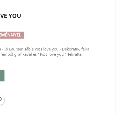
OVE YOU
EZMÉNNYEL
 - Ib Laursen Tábla Ps: I love you - Dekoratív, falra
émből grafikával és "Ps: I love you " felirattal.