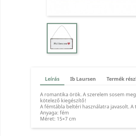
Leírás
Ib Laursen
Termék rész
A romantika örök. A szerelem sosem megy k
kötelező kiegészítő!
A fémtábla beltéri használatra javasolt. A
Anyaga: fém
Méret: 15×7 cm