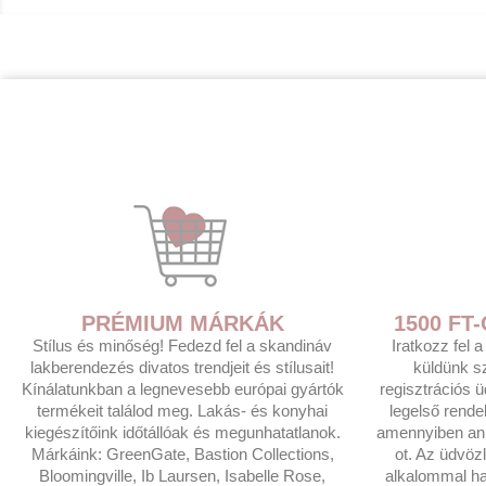
PRÉMIUM MÁRKÁK
1500 F
Stílus és minőség! Fedezd fel a skandináv
Iratkozz fel 
lakberendezés divatos trendjeit és stílusait!
küldünk s
Kínálatunkban a legnevesebb európai gyártók
regisztrációs 
termékeit találod meg. Lakás- és konyhai
legelső rende
kiegészítőink időtállóak és megunhatatlanok.
amennyiben anna
Márkáink: GreenGate, Bastion Collections,
ot. Az üdvöz
Bloomingville, Ib Laursen, Isabelle Rose,
alkalommal ha