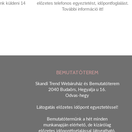
nk küldeni 14
előzetes telefonos egyeztetést, időpontfoglalást.
További információ itt!
BEMUTATÓTEREM
Skandi Trend Webáruház és Bemutatóterem
2040 Budaörs, Hegyalja u 16.
Odvas-hegy
.
Látogatás előzetes időpont egyeztetéssel!
.
Bemutatótermünk a hét minden
munkanapján elérhető, de kizárólag
előzetes időpontfoglalással látogatható.