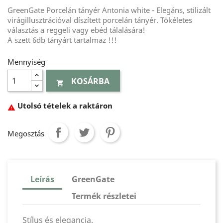
GreenGate Porcelán tányér Antonia white - Elegáns, stilizált
virágillusztrációval díszített porcelán tányér. Tökéletes
választás a reggeli vagy ebéd tálalására!
A szett 6db tányárt tartalmaz !!!
Mennyiség
KOSÁRBA

Utolsó tételek a raktáron

Megosztás
Leírás
GreenGate
Termék részletei
Stílus és elegancia.