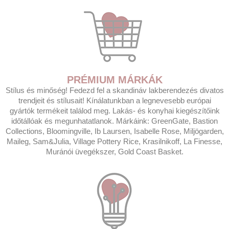
PRÉMIUM MÁRKÁK
Stílus és minőség! Fedezd fel a skandináv lakberendezés divatos
trendjeit és stílusait! Kínálatunkban a legnevesebb európai
gyártók termékeit találod meg. Lakás- és konyhai kiegészítőink
időtállóak és megunhatatlanok. Márkáink: GreenGate, Bastion
Collections, Bloomingville, Ib Laursen, Isabelle Rose, Miljögarden,
Maileg, Sam&Julia, Village Pottery Rice, Krasilnikoff, La Finesse,
Muránói üvegékszer, Gold Coast Basket.