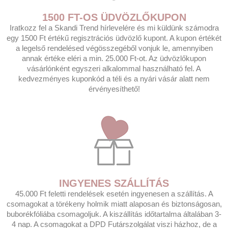
1500 FT-OS ÜDVÖZLŐKUPON
Iratkozz fel a Skandi Trend hírlevelére és mi küldünk számodra
egy 1500 Ft értékű regisztrációs üdvözlő kupont. A kupon értékét
a legelső rendelésed végösszegéből vonjuk le, amennyiben
annak értéke eléri a min. 25.000 Ft-ot. Az üdvözlőkupon
vásárlónként egyszeri alkalommal használható fel. A
kedvezményes kuponkód a téli és a nyári vásár alatt nem
érvényesíthető!
INGYENES SZÁLLÍTÁS
45.000 Ft feletti rendelések esetén ingyenesen a szállítás. A
csomagokat a törékeny holmik miatt alaposan és biztonságosan,
buborékfóliába csomagoljuk. A kiszállítás időtartalma általában 3-
4 nap. A csomagokat a DPD Futárszolgálat viszi házhoz, de a