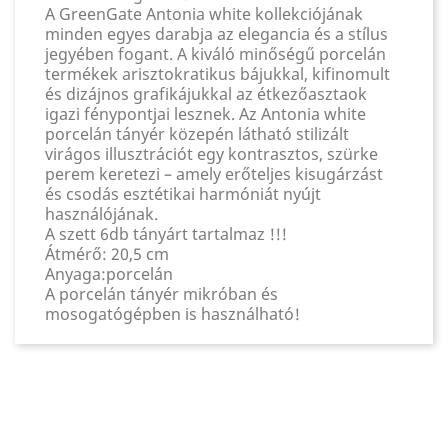
A GreenGate Antonia white kollekciójának
minden egyes darabja az elegancia és a stílus
jegyében fogant. A kiváló minőségű porcelán
termékek arisztokratikus bájukkal, kifinomult
és dizájnos grafikájukkal az étkezőasztaok
igazi fénypontjai lesznek. Az Antonia white
porcelán tányér közepén látható stilizált
virágos illusztrációt egy kontrasztos, szürke
perem keretezi – amely erőteljes kisugárzást
és csodás esztétikai harmóniát nyújt
használójának.
A szett 6db tányárt tartalmaz !!!
Átmérő: 20,5 cm
Anyaga:porcelán
A porcelán tányér mikróban és
mosogatógépben is használható!