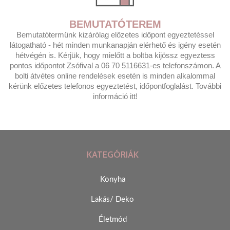
BEMUTATÓTEREM
Bemutatótermünk kizárólag előzetes időpont egyeztetéssel
látogatható - hét minden munkanapján elérhető és igény esetén
hétvégén is. Kérjük, hogy mielőtt a boltba kijössz egyeztess
pontos időpontot Zsófival a 06 70 5116631-es telefonszámon. A
bolti átvétes online rendelések esetén is minden alkalommal
kérünk előzetes telefonos egyeztetést, időpontfoglalást. További
információ itt!
KATEGÓRIÁK
Konyha
Lakás/ Deko
Életmód