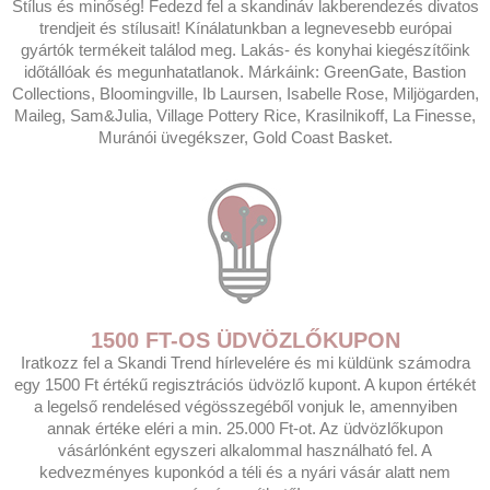
Stílus és minőség! Fedezd fel a skandináv lakberendezés divatos
trendjeit és stílusait! Kínálatunkban a legnevesebb európai
gyártók termékeit találod meg. Lakás- és konyhai kiegészítőink
időtállóak és megunhatatlanok. Márkáink: GreenGate, Bastion
Collections, Bloomingville, Ib Laursen, Isabelle Rose, Miljögarden,
Maileg, Sam&Julia, Village Pottery Rice, Krasilnikoff, La Finesse,
Muránói üvegékszer, Gold Coast Basket.
1500 FT-OS ÜDVÖZLŐKUPON
Iratkozz fel a Skandi Trend hírlevelére és mi küldünk számodra
egy 1500 Ft értékű regisztrációs üdvözlő kupont. A kupon értékét
a legelső rendelésed végösszegéből vonjuk le, amennyiben
annak értéke eléri a min. 25.000 Ft-ot. Az üdvözlőkupon
vásárlónként egyszeri alkalommal használható fel. A
kedvezményes kuponkód a téli és a nyári vásár alatt nem