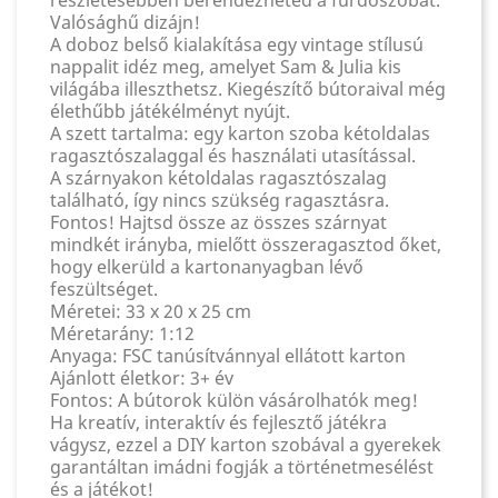
Valósághű dizájn!
A doboz belső kialakítása egy vintage stílusú
nappalit idéz meg, amelyet Sam & Julia kis
világába illeszthetsz. Kiegészítő bútoraival még
élethűbb játékélményt nyújt.
A szett tartalma: egy karton szoba kétoldalas
ragasztószalaggal és használati utasítással.
A szárnyakon kétoldalas ragasztószalag
található, így nincs szükség ragasztásra.
Fontos! Hajtsd össze az összes szárnyat
mindkét irányba, mielőtt összeragasztod őket,
hogy elkerüld a kartonanyagban lévő
feszültséget.
Méretei: 33 x 20 x 25 cm
Méretarány: 1:12
Anyaga: FSC tanúsítvánnyal ellátott karton
Ajánlott életkor: 3+ év
Fontos: A bútorok külön vásárolhatók meg!
Ha kreatív, interaktív és fejlesztő játékra
vágysz, ezzel a DIY karton szobával a gyerekek
garantáltan imádni fogják a történetmesélést
és a játékot!