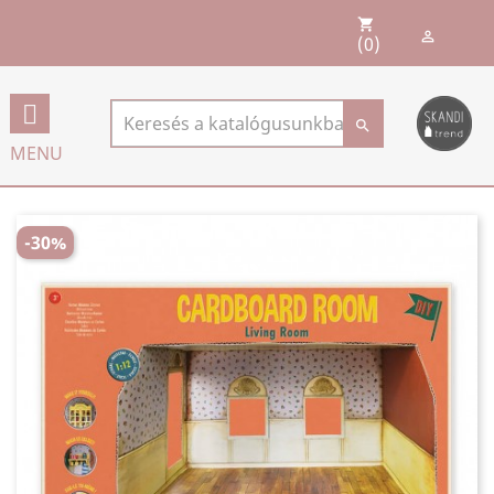
shopping_cart

(0)

MENU
-30%