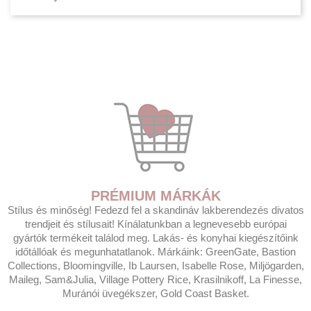
PRÉMIUM MÁRKÁK
Stílus és minőség! Fedezd fel a skandináv lakberendezés divatos
trendjeit és stílusait! Kínálatunkban a legnevesebb európai
gyártók termékeit találod meg. Lakás- és konyhai kiegészítőink
időtállóak és megunhatatlanok. Márkáink: GreenGate, Bastion
Collections, Bloomingville, Ib Laursen, Isabelle Rose, Miljögarden,
Maileg, Sam&Julia, Village Pottery Rice, Krasilnikoff, La Finesse,
Muránói üvegékszer, Gold Coast Basket.