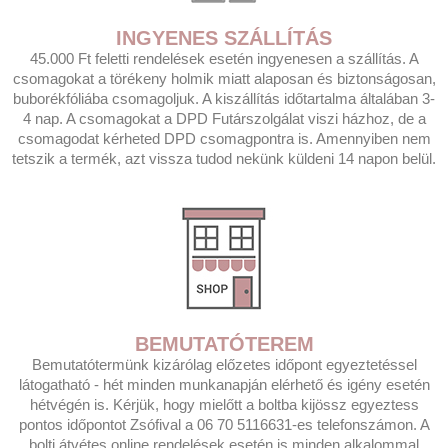
INGYENES SZÁLLÍTÁS
45.000 Ft feletti rendelések esetén ingyenesen a szállítás. A
csomagokat a törékeny holmik miatt alaposan és biztonságosan,
buborékfóliába csomagoljuk. A kiszállítás időtartalma általában 3-
4 nap. A csomagokat a DPD Futárszolgálat viszi házhoz, de a
csomagodat kérheted DPD csomagpontra is. Amennyiben nem
tetszik a termék, azt vissza tudod nekünk küldeni 14 napon belül.
BEMUTATÓTEREM
Bemutatótermünk kizárólag előzetes időpont egyeztetéssel
látogatható - hét minden munkanapján elérhető és igény esetén
hétvégén is. Kérjük, hogy mielőtt a boltba kijössz egyeztess
pontos időpontot Zsófival a 06 70 5116631-es telefonszámon. A
bolti átvétes online rendelések esetén is minden alkalommal