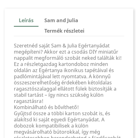
Leírás
Sam and Julia
Termék részletei
Szeretnéd saját Sam & Julia Egértanyádat
megépíteni? Akkor ezt a csodás DIY miniatűr
nappalit megformáló szobát neked találták ki!
Ez a részletgazdag kartondoboz minden
oldalán az Egértanya ikonikus tapétáival és
padlómintájával lett nyomtatva. A könnyű
összeszerelhetőség érdekében kétoldalas
ragasztószalaggal ellátott fülek biztosítják a
stabil tartást – így nincs szükség külön
ragasztásra!
Kombinálható és bővíthető!
Gyűjtsd össze a többi karton szobát is, és
alakítsd ki saját egyedi Egértanyádat. A
dobozok kompatibilisek a külön
megvásárolható bútorokkal, így még
részletesebben berendezheted a fürdőszobát.