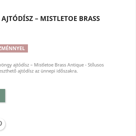
AJTÓDÍSZ – MISTLETOE BRASS
EZMÉNNYEL
öngy ajtódísz – Mistletoe Brass Antique - Stílusos
zthető ajtódísz az ünnepi időszakra.