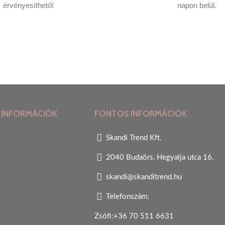
érvényesíthető!
napon belül.
 INFORMÁCIÓK
FONTOS INFORMÁCIÓK
Skandi Trend Kft.
2040 Budaörs, Hegyalja utca 16.
skandi@skanditrend.hu
Telefonszám:
Zsófi:+36 70 511 6631