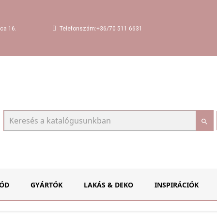
Telefonszám:+36/70 511 6631
ca 16.

ÓD
GYÁRTÓK
LAKÁS & DEKO
INSPIRÁCIÓK