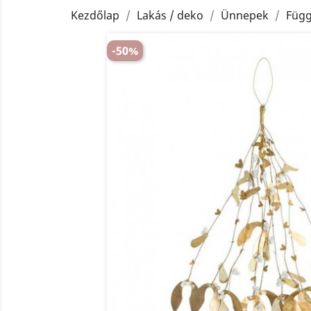
Kezdőlap
Lakás / deko
Ünnepek
Függ
-50%