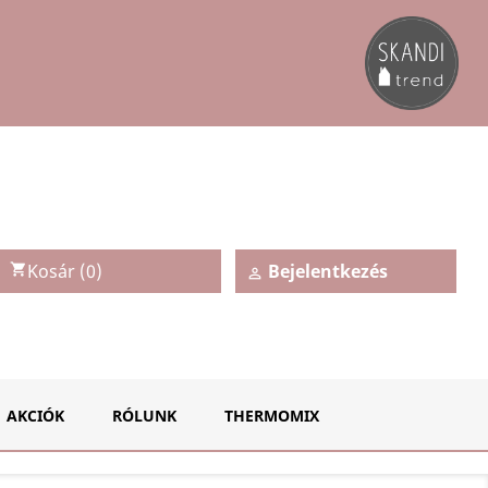
Kosár
(0)
Bejelentkezés
shopping_cart

AKCIÓK
RÓLUNK
THERMOMIX