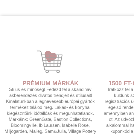
PRÉMIUM MÁRKÁK
1500 F
Stílus és minőség! Fedezd fel a skandináv
Iratkozz fel 
lakberendezés divatos trendjeit és stílusait!
küldünk s
Kínálatunkban a legnevesebb európai gyártók
regisztrációs 
termékeit találod meg. Lakás- és konyhai
legelső rende
kiegészítőink időtállóak és megunhatatlanok.
amennyiben anna
Márkáink: GreenGate, Bastion Collections,
ot. Az üdvöz
Bloomingville, Ib Laursen, Isabelle Rose,
alkalommal ha
Miljögarden, Maileg, Sam&Julia, Village Pottery
kuponkód a t