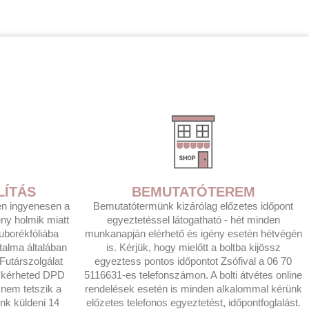
LÍTÁS
BEMUTATÓTEREM
tén ingyenesen a
Bemutatótermünk kizárólag előzetes időpont
eny holmik miatt
egyeztetéssel látogatható - hét minden
uborékfóliába
munkanapján elérhető és igény esetén hétvégén
rtalma általában
is. Kérjük, hogy mielőtt a boltba kijössz
utárszolgálat
egyeztess pontos időpontot Zsófival a 06 70
t kérheted DPD
5116631-es telefonszámon. A bolti átvétes online
nem tetszik a
rendelések esetén is minden alkalommal kérünk
nk küldeni 14
előzetes telefonos egyeztetést, időpontfoglalást.