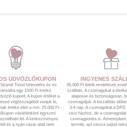
T-OS ÜDVÖZLŐKUPON
INGYENES SZÁL
a Skandi Trend hírlevelére és mi
45.000 Ft feletti rendelések ese
zámodra egy 1500 Ft értékű
szállítás. A csomagokat a törék
üdvözlő kupont. A kupon értékét a
alaposan és biztonságosan, b
lésed végösszegéből vonjuk le,
csomagoljuk. A kiszállítás időta
k értéke eléri a min. 25.000 Ft-
3-4 nap. A csomagokat a DPD F
lőkupon vásárlónként egyszeri
viszi házhoz, de a csomagoda
sználható fel. A kedvezményes
csomagpontra is. Amennyiben 
éli és a nyári vásár alatt nem
termék, azt vissza tudod nekü