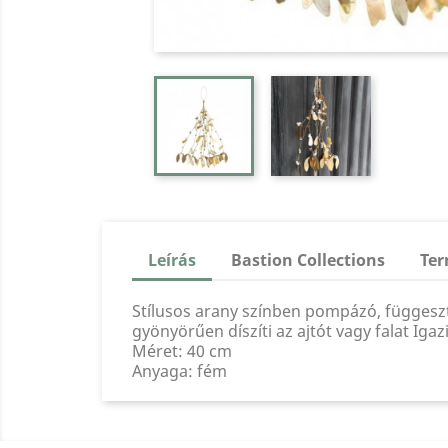
Leírás
Bastion Collections
Ter
Stílusos arany színben pompázó, függesz
gyönyörűen díszíti az ajtót vagy falat Iga
Méret: 40 cm
Anyaga: fém