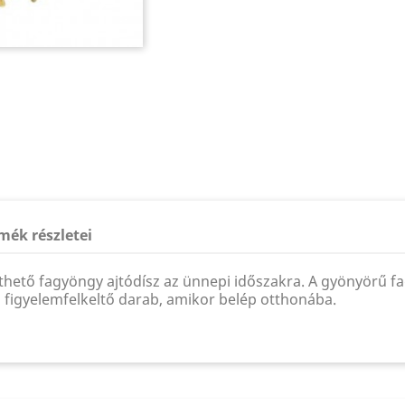
mék részletei
thető fagyöngy ajtódísz az ünnepi időszakra. A gyönyörű 
zi figyelemfelkeltő darab, amikor belép otthonába.