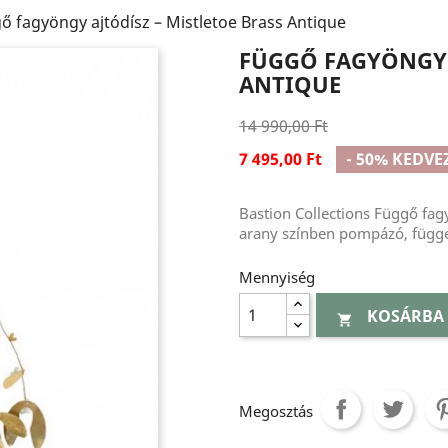
ő fagyöngy ajtódísz – Mistletoe Brass Antique
FÜGGŐ FAGYÖNGY 
ANTIQUE
14 990,00 Ft
7 495,00 Ft
- 50% KEDV
Bastion Collections Függő fagy
arany színben pompázó, függes
Mennyiség
KOSÁRBA

Megosztás